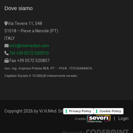
Dove siamo
Via Tevere 11, 548
51018 – Pieve a Nievole (PT)
ITALY
info@vivimedsrl.com
Tel +39 0572 520910
Fax +39 0572 520807
Iscr. reg. imprese Pistoia REA: PT - - P.IVA : IT01654440476
Capitale Sociale € 10.000,00 interamente versato
Copyright 2026 by Vi.Vi.Med. Srl
Privacy Policy
Cookie Policy
|
Login
Credits