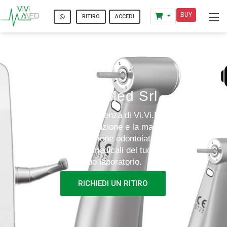
BUY
ACCEDI
RITIRO
Vi.Vi.Med Srl
Affidati all’assistenza di Vi.Vi.Med per
effettuare la riparazione e la manutenzione
della strumentazione odontoiatrica e delle
apparecchiature medicali del tuo studio o del
tuo laboratorio.
RICHIEDI UN RITIRO