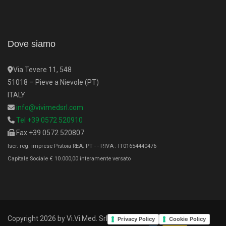
Dove siamo
Via Tevere 11, 548
51018 – Pieve a Nievole (PT)
ITALY
info@vivimedsrl.com
Tel +39 0572 520910
Fax +39 0572 520807
Iscr. reg. imprese Pistoia REA: PT - - P.IVA : IT01654440476
Capitale Sociale € 10.000,00 interamente versato
Copyright 2026 by Vi.Vi.Med. Srl
Privacy Policy
Cookie Policy