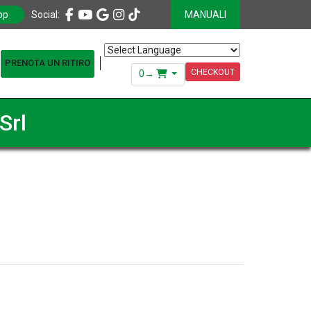
pp
Social:
MANUALI
PRENOTA UN RITIRO
Powered by
Translate
CHECKOUT
0
→
Srl