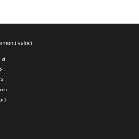
amenti veloci
izi
o
to
iweb
atti