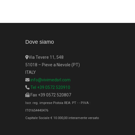
Dove siamo
Via Tevere 11, 548
51018 – Pieve a Nievole (PT)
ITALY
info@vivimedsrl.com
Tel +39 0572 520910
Fax +39 0572 520807
Iscr. reg. imprese Pistoia REA: PT - - P.IVA :
IT01654440476
Capitale Sociale € 10.000,00 interamente versato