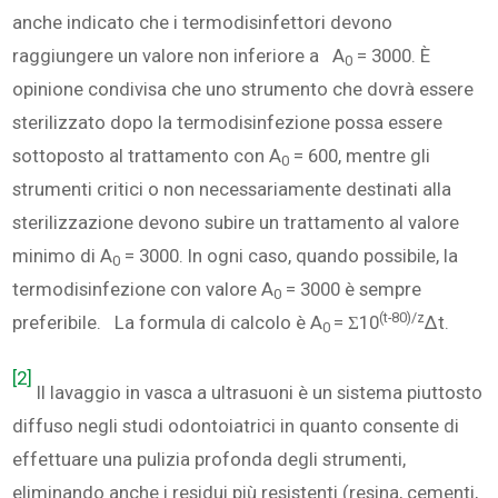
anche indicato che i termodisinfettori devono
raggiungere un valore non inferiore a A
= 3000. È
0
opinione condivisa che uno strumento che dovrà essere
sterilizzato dopo la termodisinfezione possa essere
sottoposto al trattamento con A
= 600, mentre gli
0
strumenti critici o non necessariamente destinati alla
sterilizzazione devono subire un trattamento al valore
minimo di A
= 3000. In ogni caso, quando possibile, la
0
termodisinfezione con valore A
= 3000 è sempre
0
(t-80)/z
preferibile. La formula di calcolo è A
= Ʃ10
Δt.
0
[2]
Il lavaggio in vasca a ultrasuoni è un sistema piuttosto
diffuso negli studi odontoiatrici in quanto consente di
effettuare una pulizia profonda degli strumenti,
eliminando anche i residui più resistenti (resina, cementi,