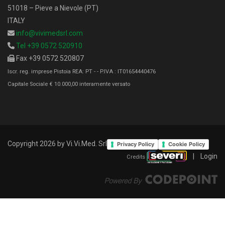
51018 – Pieve a Nievole (PT)
ITALY
info@vivimedsrl.com
Tel +39 0572 520910
Fax +39 0572 520807
Iscr. reg. imprese Pistoia REA: PT - - P.IVA : IT01654440476
Capitale Sociale € 10.000,00 interamente versato
Copyright 2026 by Vi.Vi.Med. Srl
Privacy Policy
Cookie Policy
|
Login
Credits