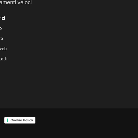
amenti veloci
izi
o
to
iweb
atti
Cookie Policy