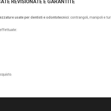
ATE REVISIONATE E GARANTITE
rezzature usate per dentisti e odontotecnici
: contrangoli, manipoli e t
effettuate:
acquisto.