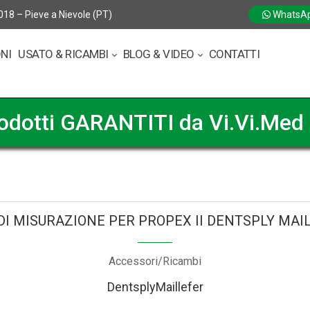
018 – Pieve a Nievole (PT)
WhatsA
ONI
USATO & RICAMBI
BLOG & VIDEO
CONTATTI
odotti GARANTITI da Vi.Vi.Med 
DI MISURAZIONE PER PROPEX II DENTSPLY MAI
Accessori/Ricambi
DentsplyMaillefer