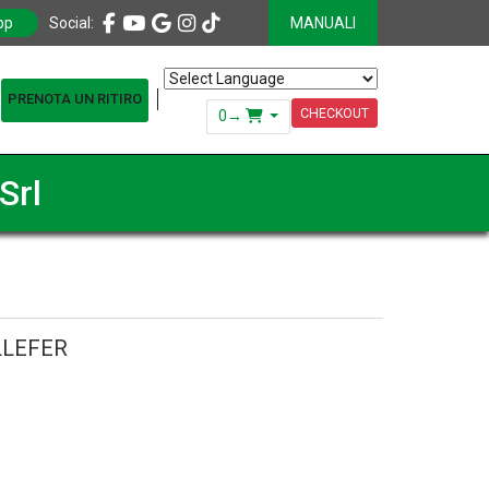
pp
Social:
MANUALI
PRENOTA UN RITIRO
Powered by
Translate
CHECKOUT
0
→
Srl
LLEFER