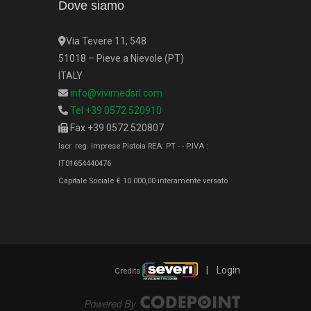
Dove siamo
Via Tevere 11, 548
51018 – Pieve a Nievole (PT)
ITALY
info@vivimedsrl.com
Tel +39 0572 520910
Fax +39 0572 520807
Iscr. reg. imprese Pistoia REA: PT - - P.IVA :
IT01654440476
Capitale Sociale € 10.000,00 interamente versato
|
Login
Credits