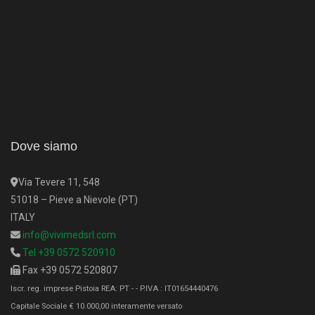
Dove siamo
Via Tevere 11, 548
51018 – Pieve a Nievole (PT)
ITALY
info@vivimedsrl.com
Tel +39 0572 520910
Fax +39 0572 520807
Iscr. reg. imprese Pistoia REA: PT - - P.IVA : IT01654440476
Capitale Sociale € 10.000,00 interamente versato