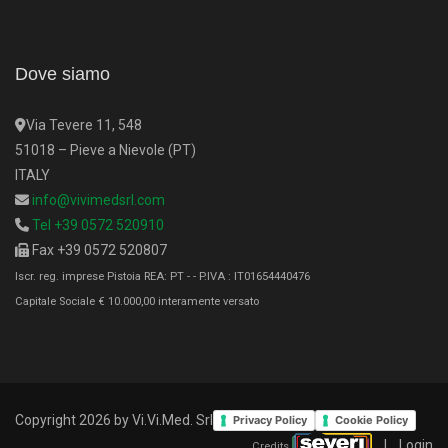
Dove siamo
Via Tevere 11, 548
51018 – Pieve a Nievole (PT)
ITALY
info@vivimedsrl.com
Tel +39 0572 520910
Fax +39 0572 520807
Iscr. reg. imprese Pistoia REA: PT - - P.IVA : IT01654440476
Capitale Sociale € 10.000,00 interamente versato
Copyright 2026 by Vi.Vi.Med. Srl
Privacy Policy
Cookie Policy
|
Login
Credits