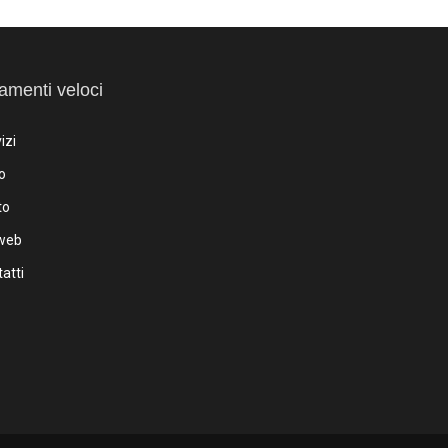
amenti veloci
izi
o
to
iweb
atti