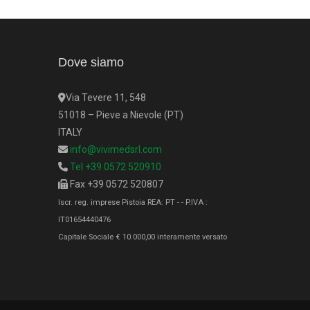
Dove siamo
Via Tevere 11, 548
51018 – Pieve a Nievole (PT)
ITALY
info@vivimedsrl.com
Tel +39 0572 520910
Fax +39 0572 520807
Iscr. reg. imprese Pistoia REA: PT - - P.IVA :
IT01654440476
Capitale Sociale € 10.000,00 interamente versato