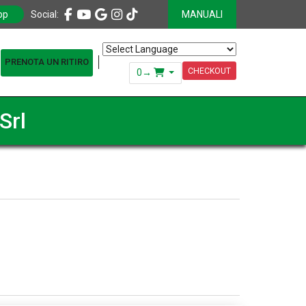
pp
Social:
MANUALI
PRENOTA UN RITIRO
Powered by
Translate
CHECKOUT
0
→
Srl