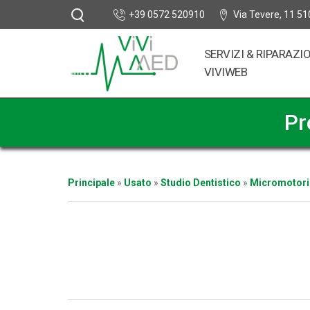
+39 0572 520910
Via Tevere, 11 51
SERVIZI & RIPARAZI
VIVIWEB
Pr
Principale
»
Usato
»
Studio Dentistico
»
Micromotori 