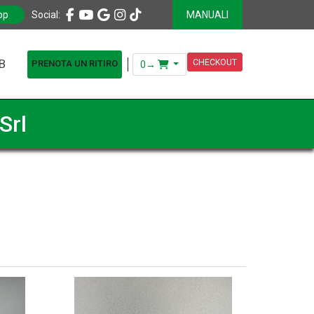
pp
Social:
MANUALI
B
CHECKOUT
PRENOTA UN RITIRO
0
→
Srl