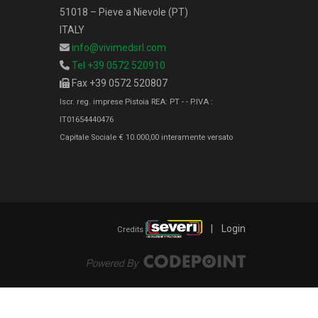
51018 – Pieve a Nievole (PT)
ITALY
info@vivimedsrl.com
Tel +39 0572 520910
Fax +39 0572 520807
Iscr. reg. imprese Pistoia REA: PT - - P.IVA :
IT01654440476
Capitale Sociale € 10.000,00 interamente versato
|
Login
Credits