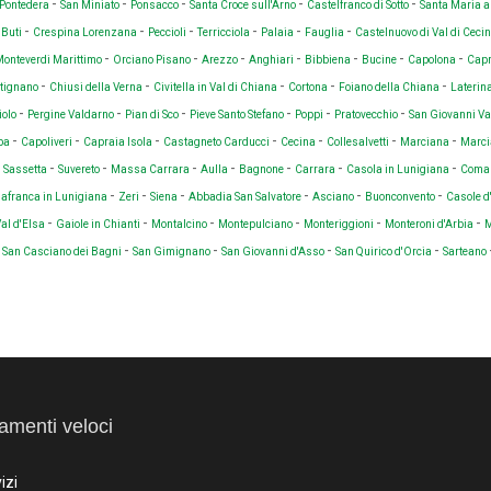
-
-
-
-
-
Pontedera
San Miniato
Ponsacco
Santa Croce sull'Arno
Castelfranco di Sotto
Santa Maria 
-
-
-
-
-
-
-
Buti
Crespina Lorenzana
Peccioli
Terricciola
Palaia
Fauglia
Castelnuovo di Val di Ceci
-
-
-
-
-
-
-
onteverdi Marittimo
Orciano Pisano
Arezzo
Anghiari
Bibbiena
Bucine
Capolona
Capr
-
-
-
-
-
tignano
Chiusi della Verna
Civitella in Val di Chiana
Cortona
Foiano della Chiana
Laterin
-
-
-
-
-
-
iolo
Pergine Valdarno
Pian di Sco
Pieve Santo Stefano
Poppi
Pratovecchio
San Giovanni V
-
-
-
-
-
-
-
lba
Capoliveri
Capraia Isola
Castagneto Carducci
Cecina
Collesalvetti
Marciana
Marci
-
-
-
-
-
-
-
-
Sassetta
Suvereto
Massa Carrara
Aulla
Bagnone
Carrara
Casola in Lunigiana
Coma
-
-
-
-
-
-
llafranca in Lunigiana
Zeri
Siena
Abbadia San Salvatore
Asciano
Buonconvento
Casole d
-
-
-
-
-
-
Val d'Elsa
Gaiole in Chianti
Montalcino
Montepulciano
Monteriggioni
Monteroni d'Arbia
M
-
-
-
-
-
San Casciano dei Bagni
San Gimignano
San Giovanni d'Asso
San Quirico d'Orcia
Sarteano
amenti veloci
izi