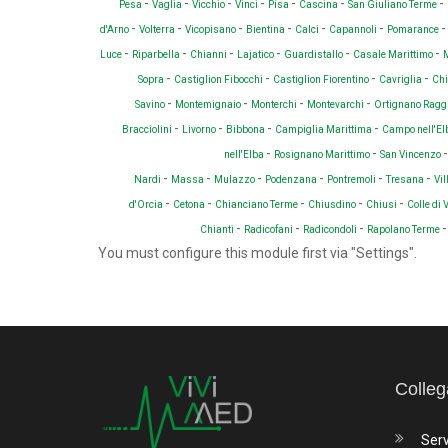
-
-
-
-
-
-
-
Pesa
Vaglia
Vicchio
Vinci
Pisa
Cascina
San Giuliano Terme
-
-
-
-
-
-
d'Arno
Volterra
Vicopisano
Bientina
Calci
Capannoli
Pomarance
-
-
-
-
-
-
Luce
Riparbella
Chianni
Lajatico
Guardistallo
Casale Marittimo
M
-
-
-
-
Sopra
Castiglion Fibocchi
Castiglion Fiorentino
Cavriglia
Chi
-
-
-
-
Savino
Montemignaio
Monterchi
Montevarchi
Ortignano Ragg
-
-
-
-
Bracciolini
Livorno
Bibbona
Campiglia Marittima
Campo nell'E
-
-
nell'Elba
Rosignano Marittimo
San Vincenzo
-
-
-
-
-
-
Nardi
Massa
Mulazzo
Podenzana
Pontremoli
Tresana
Vi
-
-
-
-
-
d'Orcia
Cetona
Chianciano Terme
Chiusdino
Chiusi
Colle di 
-
-
-
Chianti
Radicofani
Radicondoli
Rapolano Terme
You must configure this module first via "Settings".
Colleg
Serv