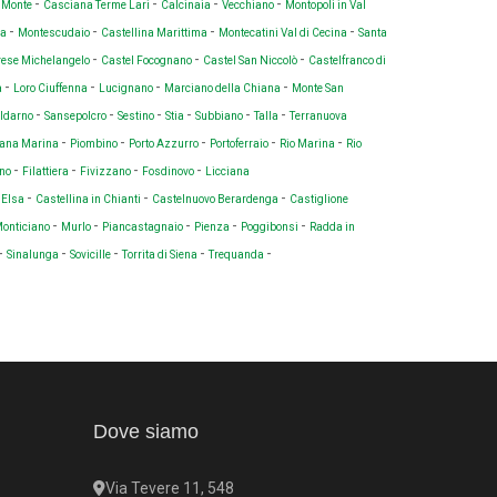
-
-
-
-
a Monte
Casciana Terme Lari
Calcinaia
Vecchiano
Montopoli in Val
-
-
-
-
na
Montescudaio
Castellina Marittima
Montecatini Val di Cecina
Santa
-
-
-
ese Michelangelo
Castel Focognano
Castel San Niccolò
Castelfranco di
-
-
-
-
a
Loro Ciuffenna
Lucignano
Marciano della Chiana
Monte San
-
-
-
-
-
-
aldarno
Sansepolcro
Sestino
Stia
Subbiano
Talla
Terranuova
-
-
-
-
-
ana Marina
Piombino
Porto Azzurro
Portoferraio
Rio Marina
Rio
-
-
-
-
no
Filattiera
Fivizzano
Fosdinovo
Licciana
-
-
-
'Elsa
Castellina in Chianti
Castelnuovo Berardenga
Castiglione
-
-
-
-
-
onticiano
Murlo
Piancastagnaio
Pienza
Poggibonsi
Radda in
-
-
-
-
-
Sinalunga
Sovicille
Torrita di Siena
Trequanda
Dove siamo
Via Tevere 11, 548