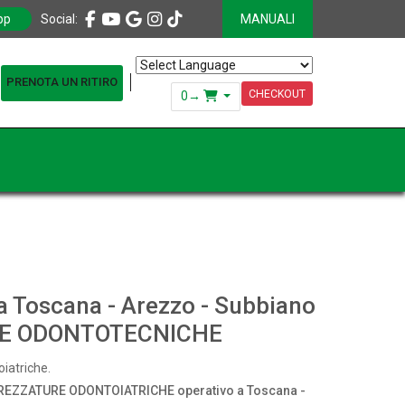
pp
Social:
MANUALI
PRENOTA UN RITIRO
Powered by
Translate
CHECKOUT
0
→
 a Toscana - Arezzo - Subbiano
 E ODONTOTECNICHE
oiatriche.
REZZATURE ODONTOIATRICHE operativo a Toscana -