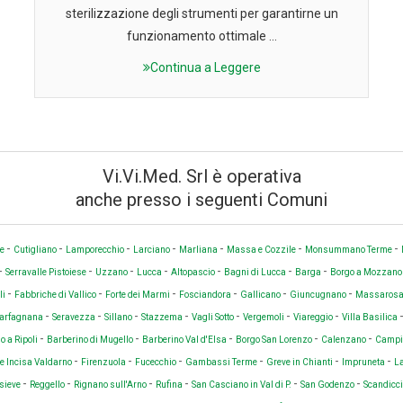
sterilizzazione degli strumenti per garantirne un
funzionamento ottimale ...
Continua a Leggere
Vi.Vi.Med. Srl è operativa
anche presso i seguenti Comuni
-
-
-
-
-
-
-
se
Cutigliano
Lamporecchio
Larciano
Marliana
Massa e Cozzile
Monsummano Terme
-
-
-
-
-
-
-
Serravalle Pistoiese
Uzzano
Lucca
Altopascio
Bagni di Lucca
Barga
Borgo a Mozzan
-
-
-
-
-
-
li
Fabbriche di Vallico
Forte dei Marmi
Fosciandora
Gallicano
Giuncugnano
Massaros
-
-
-
-
-
-
-
Garfagnana
Seravezza
Sillano
Stazzema
Vagli Sotto
Vergemoli
Viareggio
Villa Basilica
-
-
-
-
-
 a Ripoli
Barberino di Mugello
Barberino Val d'Elsa
Borgo San Lorenzo
Calenzano
Campi
-
-
-
-
-
-
 e Incisa Valdarno
Firenzuola
Fucecchio
Gambassi Terme
Greve in Chianti
Impruneta
La
-
-
-
-
-
-
sieve
Reggello
Rignano sull'Arno
Rufina
San Casciano in Val di P.
San Godenzo
Scandicc