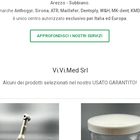
Arezzo - Subbiano.
e marche
Anthogyr
,
Sirona
,
ATR
,
Maillefer
,
Dentsply
,
W&H
,
MK-dent
,
KMD
è unico centro autorizzato
esclusivo per Italia ed Europa
.
APPROFONDISCI I NOSTRI SERVIZI
Vi.Vi.Med Srl
Alcuni dei prodotti selezionati nel nostro USATO GARANTITO!