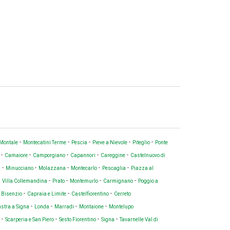
-
-
-
-
-
Montale
Montecatini Terme
Pescia
Pieve a Nievole
Piteglio
Ponte
-
-
-
-
-
o
Camaiore
Camporgiano
Capannori
Careggine
Castelnuovo di
-
-
-
-
-
a
Minucciano
Molazzana
Montecarlo
Pescaglia
Piazza al
-
-
-
-
-
Villa Collemandina
Prato
Montemurlo
Carmignano
Poggio a
-
-
-
 Bisenzio
Capraia e Limite
Castelfiorentino
Cerreto
-
-
-
-
stra a Signa
Londa
Marradi
Montaione
Montelupo
-
-
-
-
i
Scarperia e San Piero
Sesto Fiorentino
Signa
Tavarnelle Val di