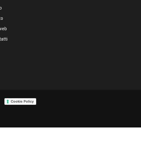
o
to
iweb
atti
Cookie Policy