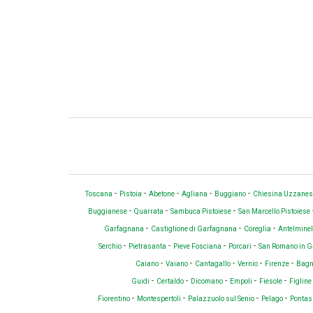
-
-
-
-
-
Toscana
Pistoia
Abetone
Agliana
Buggiano
Chiesina Uzzane
-
-
-
Buggianese
Quarrata
Sambuca Pistoiese
San Marcello Pistoiese
-
-
-
Garfagnana
Castiglione di Garfagnana
Coreglia
Antelminel
-
-
-
-
Serchio
Pietrasanta
Pieve Fosciana
Porcari
San Romano in 
-
-
-
-
-
Caiano
Vaiano
Cantagallo
Vernio
Firenze
Bagno
-
-
-
-
-
Guidi
Certaldo
Dicomano
Empoli
Fiesole
Figline
-
-
-
-
Fiorentino
Montespertoli
Palazzuolo sul Senio
Pelago
Pontas