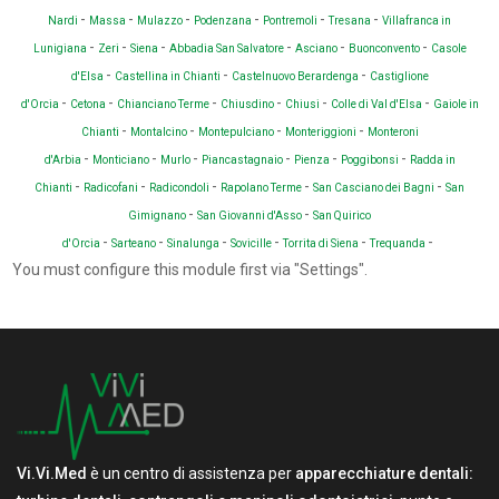
-
-
-
-
-
-
Nardi
Massa
Mulazzo
Podenzana
Pontremoli
Tresana
Villafranca in
-
-
-
-
-
-
Lunigiana
Zeri
Siena
Abbadia San Salvatore
Asciano
Buonconvento
Casole
-
-
-
d'Elsa
Castellina in Chianti
Castelnuovo Berardenga
Castiglione
-
-
-
-
-
-
d'Orcia
Cetona
Chianciano Terme
Chiusdino
Chiusi
Colle di Val d'Elsa
Gaiole in
-
-
-
-
Chianti
Montalcino
Montepulciano
Monteriggioni
Monteroni
-
-
-
-
-
-
d'Arbia
Monticiano
Murlo
Piancastagnaio
Pienza
Poggibonsi
Radda in
-
-
-
-
-
Chianti
Radicofani
Radicondoli
Rapolano Terme
San Casciano dei Bagni
San
-
-
Gimignano
San Giovanni d'Asso
San Quirico
-
-
-
-
-
-
d'Orcia
Sarteano
Sinalunga
Sovicille
Torrita di Siena
Trequanda
You must configure this module first via "Settings".
Vi.Vi.Med
è un centro di assistenza per
apparecchiature dentali: