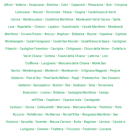
-
-
-
-
-
-
-
-
d'Arno
Volterra
Vicopisano
Bientina
Calci
Capannoli
Pomarance
Buti
Crespina
-
-
-
-
-
Lorenzana
Peccioli
Terricciola
Palaia
Fauglia
Castelnuovo di Val di
-
-
-
-
Cecina
Montescudaio
Castellina Marittima
Montecatini Val di Cecina
Santa
-
-
-
-
-
-
Luce
Riparbella
Chianni
Lajatico
Guardistallo
Casale Marittimo
Monteverdi
-
-
-
-
-
-
-
Marittimo
Orciano Pisano
Arezzo
Anghiari
Bibbiena
Bucine
Capolona
Caprese
-
-
-
-
Michelangelo
Castel Focognano
Castel San Niccolò
Castelfranco di Sopra
Castiglion
-
-
-
-
-
Fibocchi
Castiglion Fiorentino
Cavriglia
Chitignano
Chiusi della Verna
Civitella in
-
-
-
-
Val di Chiana
Cortona
Foiano della Chiana
Laterina
Loro
-
-
-
Ciuffenna
Lucignano
Marciano della Chiana
Monte San
-
-
-
-
-
Savino
Montemignaio
Monterchi
Montevarchi
Ortignano Raggiolo
Pergine
-
-
-
-
-
Valdarno
Pian di Sco
Pieve Santo Stefano
Poppi
Pratovecchio
San Giovanni
-
-
-
-
-
-
Valdarno
Sansepolcro
Sestino
Stia
Subbiano
Talla
Terranuova
-
-
-
-
Bracciolini
Livorno
Bibbona
Campiglia Marittima
Campo
-
-
-
nell'Elba
Capoliveri
Capraia Isola
Castagneto
-
-
-
-
-
-
Carducci
Cecina
Collesalvetti
Marciana
Marciana Marina
Piombino
Porto
-
-
-
-
-
Azzurro
Portoferraio
Rio Marina
Rio nell'Elba
Rosignano Marittimo
San
-
-
-
-
-
-
-
Vincenzo
Sassetta
Suvereto
Massa Carrara
Aulla
Bagnone
Carrara
Casola in
-
-
-
-
-
Lunigiana
Comano
Filattiera
Fivizzano
Fosdinovo
Licciana