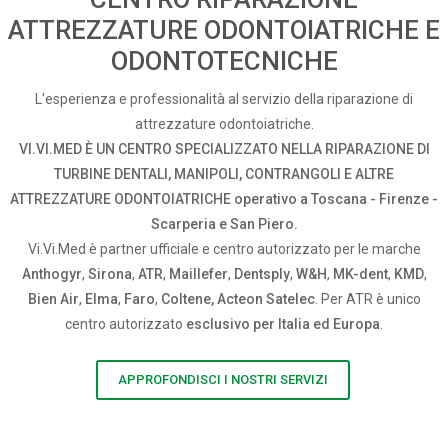
ATTREZZATURE ODONTOIATRICHE E
ODONTOTECNICHE
L'esperienza e professionalità al servizio della riparazione di
attrezzature odontoiatriche.
VI.VI.MED È UN CENTRO SPECIALIZZATO NELLA RIPARAZIONE DI
TURBINE DENTALI, MANIPOLI, CONTRANGOLI E ALTRE
ATTREZZATURE ODONTOIATRICHE operativo a Toscana - Firenze -
Scarperia e San Piero.
Vi.Vi.Med è partner ufficiale e centro autorizzato per le marche
Anthogyr
,
Sirona
,
ATR
,
Maillefer
,
Dentsply
,
W&H
,
MK-dent
,
KMD
,
Bien Air
,
Elma
,
Faro
,
Coltene, Acteon Satelec
. Per ATR è unico
centro autorizzato
esclusivo per Italia ed Europa
.
APPROFONDISCI I NOSTRI SERVIZI