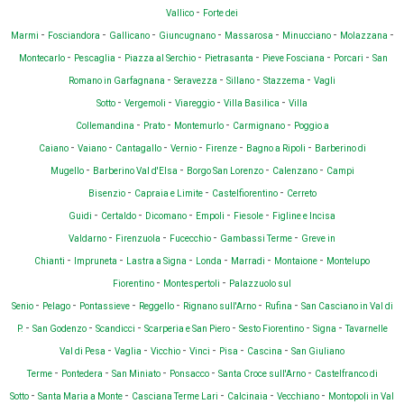
-
Vallico
Forte dei
-
-
-
-
-
-
-
Marmi
Fosciandora
Gallicano
Giuncugnano
Massarosa
Minucciano
Molazzana
-
-
-
-
-
-
Montecarlo
Pescaglia
Piazza al Serchio
Pietrasanta
Pieve Fosciana
Porcari
San
-
-
-
-
Romano in Garfagnana
Seravezza
Sillano
Stazzema
Vagli
-
-
-
-
Sotto
Vergemoli
Viareggio
Villa Basilica
Villa
-
-
-
-
Collemandina
Prato
Montemurlo
Carmignano
Poggio a
-
-
-
-
-
-
Caiano
Vaiano
Cantagallo
Vernio
Firenze
Bagno a Ripoli
Barberino di
-
-
-
-
Mugello
Barberino Val d'Elsa
Borgo San Lorenzo
Calenzano
Campi
-
-
-
Bisenzio
Capraia e Limite
Castelfiorentino
Cerreto
-
-
-
-
-
Guidi
Certaldo
Dicomano
Empoli
Fiesole
Figline e Incisa
-
-
-
-
Valdarno
Firenzuola
Fucecchio
Gambassi Terme
Greve in
-
-
-
-
-
-
Chianti
Impruneta
Lastra a Signa
Londa
Marradi
Montaione
Montelupo
-
-
Fiorentino
Montespertoli
Palazzuolo sul
-
-
-
-
-
-
Senio
Pelago
Pontassieve
Reggello
Rignano sull'Arno
Rufina
San Casciano in Val di
-
-
-
-
-
-
P.
San Godenzo
Scandicci
Scarperia e San Piero
Sesto Fiorentino
Signa
Tavarnelle
-
-
-
-
-
-
Val di Pesa
Vaglia
Vicchio
Vinci
Pisa
Cascina
San Giuliano
-
-
-
-
-
Terme
Pontedera
San Miniato
Ponsacco
Santa Croce sull'Arno
Castelfranco di
-
-
-
-
-
Sotto
Santa Maria a Monte
Casciana Terme Lari
Calcinaia
Vecchiano
Montopoli in Val