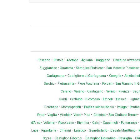
-
-
-
-
-
Toscana
Pistoia
Abetone
Agliana
Buggiano
Chiesina Uzzane
-
-
-
Buggianese
Quarrata
Sambuca Pistoiese
San Marcello Pistoiese
-
-
-
Garfagnana
Castiglione di Garfagnana
Coreglia
Antelminel
-
-
-
-
Serchio
Pietrasanta
Pieve Fosciana
Porcari
San Romano in 
-
-
-
-
-
Caiano
Vaiano
Cantagallo
Vernio
Firenze
Bagno
-
-
-
-
-
Guidi
Certaldo
Dicomano
Empoli
Fiesole
Figline
-
-
-
-
Fiorentino
Montespertoli
Palazzuolo sul Senio
Pelago
Pontas
-
-
-
-
-
-
-
Pesa
Vaglia
Vicchio
Vinci
Pisa
Cascina
San Giuliano Terme
-
-
-
-
-
-
d'Arno
Volterra
Vicopisano
Bientina
Calci
Capannoli
Pomarance
-
-
-
-
-
-
Luce
Riparbella
Chianni
Lajatico
Guardistallo
Casale Marittimo
M
-
-
-
-
Sopra
Castiglion Fibocchi
Castiglion Fiorentino
Cavriglia
Chi