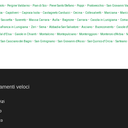
-
-
-
-
-
-
iolo
Pergine Valdarno
Pian di Sco
Pieve Santo Stefano
Poppi
Pratovecchio
San Giovanni V
-
-
-
-
-
-
-
lba
Capoliveri
Capraia Isola
Castagneto Carducci
Cecina
Collesalvetti
Marciana
Marci
-
-
-
-
-
-
-
-
Sassetta
Suvereto
Massa Carrara
Aulla
Bagnone
Carrara
Casola in Lunigiana
Coma
-
-
-
-
-
-
llafranca in Lunigiana
Zeri
Siena
Abbadia San Salvatore
Asciano
Buonconvento
Casole d
-
-
-
-
-
-
Val d'Elsa
Gaiole in Chianti
Montalcino
Montepulciano
Monteriggioni
Monteroni d'Arbia
M
-
-
-
-
-
San Casciano dei Bagni
San Gimignano
San Giovanni d'Asso
San Quirico d'Orcia
Sarteano
amenti veloci
izi
o
to