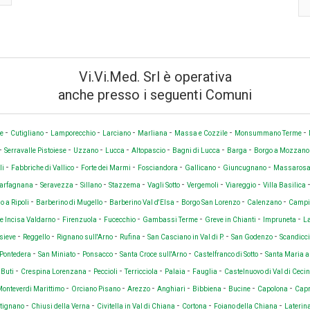
Vi.Vi.Med. Srl è operativa
anche presso i seguenti Comuni
-
-
-
-
-
-
-
se
Cutigliano
Lamporecchio
Larciano
Marliana
Massa e Cozzile
Monsummano Terme
-
-
-
-
-
-
-
Serravalle Pistoiese
Uzzano
Lucca
Altopascio
Bagni di Lucca
Barga
Borgo a Mozzan
-
-
-
-
-
-
li
Fabbriche di Vallico
Forte dei Marmi
Fosciandora
Gallicano
Giuncugnano
Massaros
-
-
-
-
-
-
-
Garfagnana
Seravezza
Sillano
Stazzema
Vagli Sotto
Vergemoli
Viareggio
Villa Basilica
-
-
-
-
-
 a Ripoli
Barberino di Mugello
Barberino Val d'Elsa
Borgo San Lorenzo
Calenzano
Campi
-
-
-
-
-
-
 e Incisa Valdarno
Firenzuola
Fucecchio
Gambassi Terme
Greve in Chianti
Impruneta
La
-
-
-
-
-
-
sieve
Reggello
Rignano sull'Arno
Rufina
San Casciano in Val di P.
San Godenzo
Scandicc
-
-
-
-
-
Pontedera
San Miniato
Ponsacco
Santa Croce sull'Arno
Castelfranco di Sotto
Santa Maria 
-
-
-
-
-
-
-
Buti
Crespina Lorenzana
Peccioli
Terricciola
Palaia
Fauglia
Castelnuovo di Val di Ceci
-
-
-
-
-
-
-
onteverdi Marittimo
Orciano Pisano
Arezzo
Anghiari
Bibbiena
Bucine
Capolona
Capr
-
-
-
-
-
tignano
Chiusi della Verna
Civitella in Val di Chiana
Cortona
Foiano della Chiana
Laterin