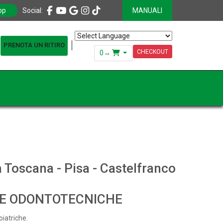
pp
Social:
MANUALI
PRENOTA UN RITIRO
Powered by
Translate
CHECKOUT
0
→
a Toscana - Pisa - Castelfranco
 E ODONTOTECNICHE
oiatriche.