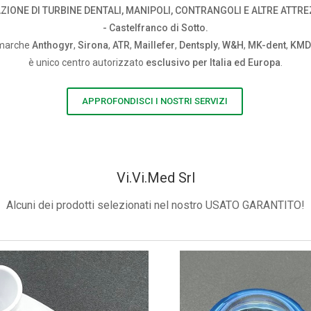
ZIONE DI TURBINE DENTALI, MANIPOLI, CONTRANGOLI E ALTRE ATTRE
- Castelfranco di Sotto.
e marche
Anthogyr
,
Sirona
,
ATR
,
Maillefer
,
Dentsply
,
W&H
,
MK-dent
,
KMD
è unico centro autorizzato
esclusivo per Italia ed Europa
.
APPROFONDISCI I NOSTRI SERVIZI
Vi.Vi.Med Srl
Alcuni dei prodotti selezionati nel nostro USATO GARANTITO!