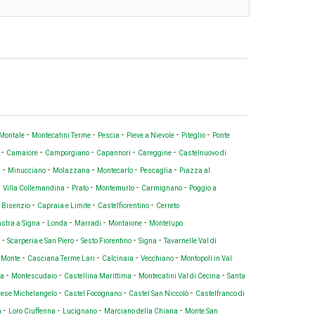
-
-
-
-
-
Montale
Montecatini Terme
Pescia
Pieve a Nievole
Piteglio
Ponte
-
-
-
-
-
o
Camaiore
Camporgiano
Capannori
Careggine
Castelnuovo di
-
-
-
-
-
a
Minucciano
Molazzana
Montecarlo
Pescaglia
Piazza al
-
-
-
-
-
Villa Collemandina
Prato
Montemurlo
Carmignano
Poggio a
-
-
-
 Bisenzio
Capraia e Limite
Castelfiorentino
Cerreto
-
-
-
-
stra a Signa
Londa
Marradi
Montaione
Montelupo
-
-
-
-
i
Scarperia e San Piero
Sesto Fiorentino
Signa
Tavarnelle Val di
-
-
-
-
a Monte
Casciana Terme Lari
Calcinaia
Vecchiano
Montopoli in Val
-
-
-
-
na
Montescudaio
Castellina Marittima
Montecatini Val di Cecina
Santa
-
-
-
ese Michelangelo
Castel Focognano
Castel San Niccolò
Castelfranco di
-
-
-
-
a
Loro Ciuffenna
Lucignano
Marciano della Chiana
Monte San