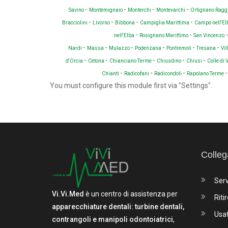
-
-
-
-
Savino
Montemignaio
Monterchi
Montevarchi
Ortignano Ragg
-
-
-
-
Bracciolini
Livorno
Bibbona
Campiglia Marittima
Campo nell'E
-
-
nell'Elba
Rosignano Marittimo
San Vincenzo
-
-
-
-
-
-
Nardi
Massa
Mulazzo
Podenzana
Pontremoli
Tresana
Vi
-
-
-
-
-
d'Orcia
Cetona
Chianciano Terme
Chiusdino
Chiusi
Colle di 
-
-
-
Chianti
Radicofani
Radicondoli
Rapolano Terme
You must configure this module first via "Settings".
Colleg
Serv
Vi.Vi.Med
è un centro di assistenza per
Ritir
apparecchiature dentali: turbine dentali,
Usa
contrangoli e manipoli odontoiatrici
,