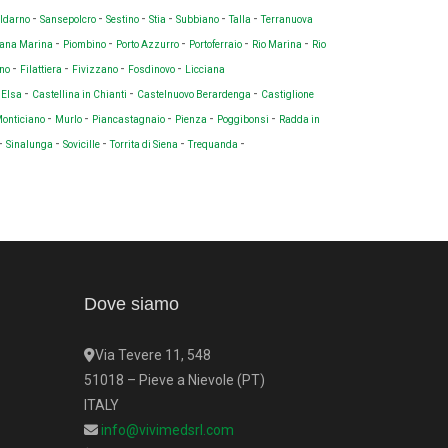
-
-
-
-
-
-
aldarno
Sansepolcro
Sestino
Stia
Subbiano
Talla
Terranuova
-
-
-
-
-
ana Marina
Piombino
Porto Azzurro
Portoferraio
Rio Marina
Rio
-
-
-
-
no
Filattiera
Fivizzano
Fosdinovo
Licciana
-
-
-
'Elsa
Castellina in Chianti
Castelnuovo Berardenga
Castiglione
-
-
-
-
-
onticiano
Murlo
Piancastagnaio
Pienza
Poggibonsi
Radda in
-
-
-
-
-
Sinalunga
Sovicille
Torrita di Siena
Trequanda
Dove siamo
Via Tevere 11, 548
51018 – Pieve a Nievole (PT)
ITALY
info@vivimedsrl.com