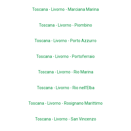
Toscana - Livorno - Marciana Marina
Toscana - Livorno - Piombino
Toscana - Livorno - Porto Azzurro
Toscana - Livorno - Portoferraio
Toscana - Livorno - Rio Marina
Toscana - Livorno - Rio nell'Elba
Toscana - Livorno - Rosignano Marittimo
Toscana - Livorno - San Vincenzo