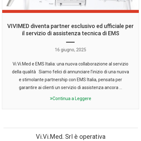
VIVIMED diventa partner esclusivo ed ufficiale per
il servizio di assistenza tecnica di EMS
16 giugno, 2025
Vi.Vi.Med e EMS Italia: una nuova collaborazione al servizio
della qualità Siamo felici di annunciare l’inizio di una nuova
e stimolante partnership con EMS Italia, pensata per
garantire ai clienti un servizio di assistenza ancora ...
Continua a Leggere
Vi.Vi.Med. Srl è operativa