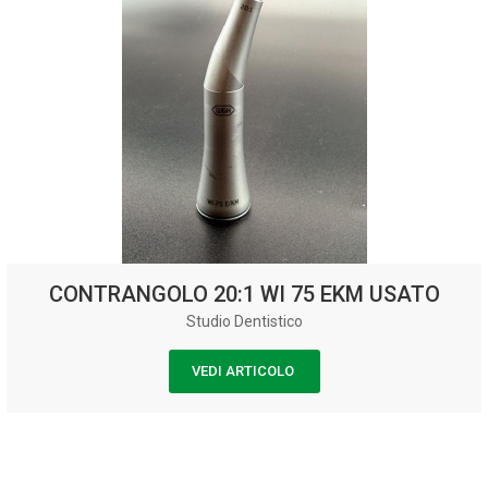
CONTRANGOLO 20:1 WI 75 EKM USATO
Studio Dentistico
VEDI ARTICOLO