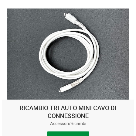
RICAMBIO TRI AUTO MINI CAVO DI
CONNESSIONE
Accessori/Ricambi