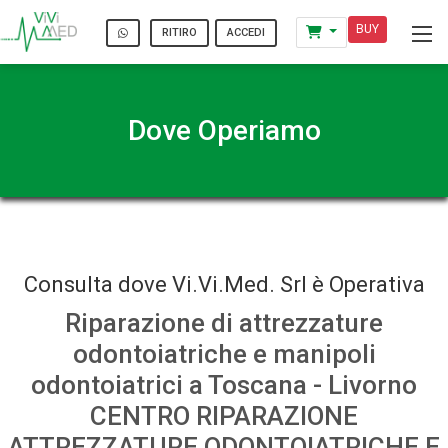
BUY
ACCEDI
RITIRO
Dove Operiamo
Consulta dove Vi.Vi.Med. Srl è Operativa
Riparazione di attrezzature
odontoiatriche e manipoli
odontoiatrici a Toscana - Livorno
CENTRO RIPARAZIONE
ATTREZZATURE ODONTOIATRICHE E