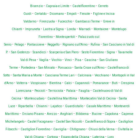
-
-
-
Bisenzio
Capraia e Limite
Castelfiorentino
Cerreto
-
-
-
-
-
Guidi
Certaldo
Dicomano
Empoli
Fiesole
Figline e Incisa
-
-
-
-
Valdarno
Firenzuola
Fucecchio
Gambassi Terme
Greve in
-
-
-
-
-
-
Chianti
Impruneta
Lastra a Signa
Londa
Marradi
Montaione
Montelupo
-
-
Fiorentino
Montespertoli
Palazzuolo sul
-
-
-
-
-
-
Senio
Pelago
Pontassieve
Reggello
Rignano sull'Arno
Rufina
San Casciano in Val di
-
-
-
-
-
-
P.
San Godenzo
Scandicci
Scarperia e San Piero
Sesto Fiorentino
Signa
Tavarnelle
-
-
-
-
-
-
Val di Pesa
Vaglia
Vicchio
Vinci
Pisa
Cascina
San Giuliano
-
-
-
-
-
Terme
Pontedera
San Miniato
Ponsacco
Santa Croce sull'Arno
Castelfranco di
-
-
-
-
-
Sotto
Santa Maria a Monte
Casciana Terme Lari
Calcinaia
Vecchiano
Montopoli in Val
-
-
-
-
-
-
-
-
d'Arno
Volterra
Vicopisano
Bientina
Calci
Capannoli
Pomarance
Buti
Crespina
-
-
-
-
-
Lorenzana
Peccioli
Terricciola
Palaia
Fauglia
Castelnuovo di Val di
-
-
-
-
Cecina
Montescudaio
Castellina Marittima
Montecatini Val di Cecina
Santa
-
-
-
-
-
-
Luce
Riparbella
Chianni
Lajatico
Guardistallo
Casale Marittimo
Monteverdi
-
-
-
-
-
-
-
Marittimo
Orciano Pisano
Arezzo
Anghiari
Bibbiena
Bucine
Capolona
Caprese
-
-
-
-
Michelangelo
Castel Focognano
Castel San Niccolò
Castelfranco di Sopra
Castiglion
-
-
-
-
-
Fibocchi
Castiglion Fiorentino
Cavriglia
Chitignano
Chiusi della Verna
Civitella in
-
-
-
-
Val di Chiana
Cortona
Foiano della Chiana
Laterina
Loro