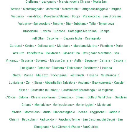
-
-
-
Ciuffenna
Lucignano
Marciano della Chiana
Monte San
-
-
-
-
-
Savino
Montemignaio
Monterchi
Montevarchi
Ortignano Raggiolo
Pergine
-
-
-
-
-
Valdarno
Pian di Sco
Pieve Santo Stefano
Poppi
Pratovecchio
San Giovanni
-
-
-
-
-
-
Valdarno
Sansepolcro
Sestino
Stia
Subbiano
Talla
Terranuova
-
-
-
-
Bracciolini
Livorno
Bibbona
Campiglia Marittima
Campo
-
-
-
nell'Elba
Capoliveri
Capraia Isola
Castagneto
-
-
-
-
-
-
Carducci
Cecina
Collesalvetti
Marciana
Marciana Marina
Piombino
Porto
-
-
-
-
-
Azzurro
Portoferraio
Rio Marina
Rio nell'Elba
Rosignano Marittimo
San
-
-
-
-
-
-
-
Vincenzo
Sassetta
Suvereto
Massa Carrara
Aulla
Bagnone
Carrara
Casola in
-
-
-
-
-
Lunigiana
Comano
Filattiera
Fivizzano
Fosdinovo
Licciana
-
-
-
-
-
-
Nardi
Massa
Mulazzo
Podenzana
Pontremoli
Tresana
Villafranca in
-
-
-
-
-
-
Lunigiana
Zeri
Siena
Abbadia San Salvatore
Asciano
Buonconvento
Casole
-
-
-
d'Elsa
Castellina in Chianti
Castelnuovo Berardenga
Castiglione
-
-
-
-
-
-
d'Orcia
Cetona
Chianciano Terme
Chiusdino
Chiusi
Colle di Val d'Elsa
Gaiole in
-
-
-
-
Chianti
Montalcino
Montepulciano
Monteriggioni
Monteroni
-
-
-
-
-
-
d'Arbia
Monticiano
Murlo
Piancastagnaio
Pienza
Poggibonsi
Radda in
-
-
-
-
-
Chianti
Radicofani
Radicondoli
Rapolano Terme
San Casciano dei Bagni
San
-
-
Gimignano
San Giovanni d'Asso
San Quirico