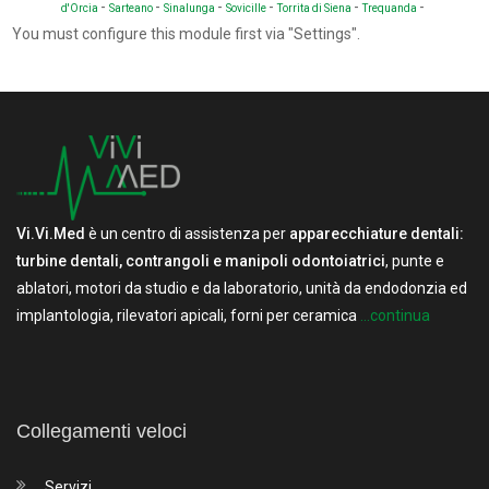
-
-
-
-
-
-
d'Orcia
Sarteano
Sinalunga
Sovicille
Torrita di Siena
Trequanda
You must configure this module first via "Settings".
Vi.Vi.Med
è un centro di assistenza per
apparecchiature dentali:
turbine dentali, contrangoli e manipoli odontoiatrici
, punte e
ablatori, motori da studio e da laboratorio, unità da endodonzia ed
implantologia, rilevatori apicali, forni per ceramica
...continua
Collegamenti veloci
Servizi