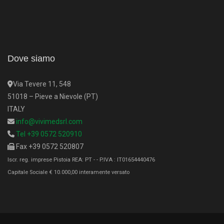
Dove siamo
Via Tevere 11, 548
51018 – Pieve a Nievole (PT)
ITALY
info@vivimedsrl.com
Tel +39 0572 520910
Fax +39 0572 520807
Iscr. reg. imprese Pistoia REA: PT - - P.IVA : IT01654440476
Capitale Sociale € 10.000,00 interamente versato