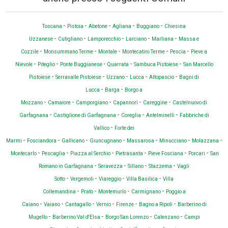
-
-
-
-
-
Toscana
Pistoia
Abetone
Agliana
Buggiano
Chiesina
-
-
-
-
-
Uzzanese
Cutigliano
Lamporecchio
Larciano
Marliana
Massa e
-
-
-
-
-
Cozzile
Monsummano Terme
Montale
Montecatini Terme
Pescia
Pieve a
-
-
-
-
-
Nievole
Piteglio
Ponte Buggianese
Quarrata
Sambuca Pistoiese
San Marcello
-
-
-
-
-
Pistoiese
Serravalle Pistoiese
Uzzano
Lucca
Altopascio
Bagni di
-
-
Lucca
Barga
Borgo a
-
-
-
-
-
Mozzano
Camaiore
Camporgiano
Capannori
Careggine
Castelnuovo di
-
-
-
-
Garfagnana
Castiglione di Garfagnana
Coreglia
Antelminelli
Fabbriche di
-
Vallico
Forte dei
-
-
-
-
-
-
-
Marmi
Fosciandora
Gallicano
Giuncugnano
Massarosa
Minucciano
Molazzana
-
-
-
-
-
-
Montecarlo
Pescaglia
Piazza al Serchio
Pietrasanta
Pieve Fosciana
Porcari
San
-
-
-
-
Romano in Garfagnana
Seravezza
Sillano
Stazzema
Vagli
-
-
-
-
Sotto
Vergemoli
Viareggio
Villa Basilica
Villa
-
-
-
-
Collemandina
Prato
Montemurlo
Carmignano
Poggio a
-
-
-
-
-
-
Caiano
Vaiano
Cantagallo
Vernio
Firenze
Bagno a Ripoli
Barberino di
-
-
-
-
Mugello
Barberino Val d'Elsa
Borgo San Lorenzo
Calenzano
Campi