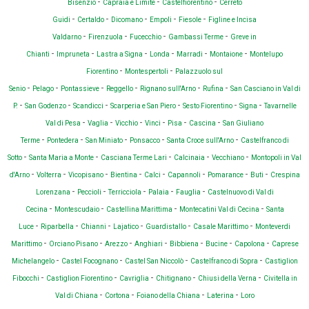
-
-
-
Bisenzio
Capraia e Limite
Castelfiorentino
Cerreto
-
-
-
-
-
Guidi
Certaldo
Dicomano
Empoli
Fiesole
Figline e Incisa
-
-
-
-
Valdarno
Firenzuola
Fucecchio
Gambassi Terme
Greve in
-
-
-
-
-
-
Chianti
Impruneta
Lastra a Signa
Londa
Marradi
Montaione
Montelupo
-
-
Fiorentino
Montespertoli
Palazzuolo sul
-
-
-
-
-
-
Senio
Pelago
Pontassieve
Reggello
Rignano sull'Arno
Rufina
San Casciano in Val di
-
-
-
-
-
-
P.
San Godenzo
Scandicci
Scarperia e San Piero
Sesto Fiorentino
Signa
Tavarnelle
-
-
-
-
-
-
Val di Pesa
Vaglia
Vicchio
Vinci
Pisa
Cascina
San Giuliano
-
-
-
-
-
Terme
Pontedera
San Miniato
Ponsacco
Santa Croce sull'Arno
Castelfranco di
-
-
-
-
-
Sotto
Santa Maria a Monte
Casciana Terme Lari
Calcinaia
Vecchiano
Montopoli in Val
-
-
-
-
-
-
-
-
d'Arno
Volterra
Vicopisano
Bientina
Calci
Capannoli
Pomarance
Buti
Crespina
-
-
-
-
-
Lorenzana
Peccioli
Terricciola
Palaia
Fauglia
Castelnuovo di Val di
-
-
-
-
Cecina
Montescudaio
Castellina Marittima
Montecatini Val di Cecina
Santa
-
-
-
-
-
-
Luce
Riparbella
Chianni
Lajatico
Guardistallo
Casale Marittimo
Monteverdi
-
-
-
-
-
-
-
Marittimo
Orciano Pisano
Arezzo
Anghiari
Bibbiena
Bucine
Capolona
Caprese
-
-
-
-
Michelangelo
Castel Focognano
Castel San Niccolò
Castelfranco di Sopra
Castiglion
-
-
-
-
-
Fibocchi
Castiglion Fiorentino
Cavriglia
Chitignano
Chiusi della Verna
Civitella in
-
-
-
-
Val di Chiana
Cortona
Foiano della Chiana
Laterina
Loro