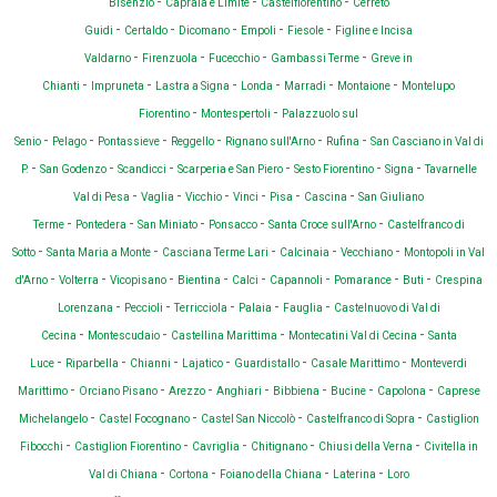
-
-
-
Bisenzio
Capraia e Limite
Castelfiorentino
Cerreto
-
-
-
-
-
Guidi
Certaldo
Dicomano
Empoli
Fiesole
Figline e Incisa
-
-
-
-
Valdarno
Firenzuola
Fucecchio
Gambassi Terme
Greve in
-
-
-
-
-
-
Chianti
Impruneta
Lastra a Signa
Londa
Marradi
Montaione
Montelupo
-
-
Fiorentino
Montespertoli
Palazzuolo sul
-
-
-
-
-
-
Senio
Pelago
Pontassieve
Reggello
Rignano sull'Arno
Rufina
San Casciano in Val di
-
-
-
-
-
-
P.
San Godenzo
Scandicci
Scarperia e San Piero
Sesto Fiorentino
Signa
Tavarnelle
-
-
-
-
-
-
Val di Pesa
Vaglia
Vicchio
Vinci
Pisa
Cascina
San Giuliano
-
-
-
-
-
Terme
Pontedera
San Miniato
Ponsacco
Santa Croce sull'Arno
Castelfranco di
-
-
-
-
-
Sotto
Santa Maria a Monte
Casciana Terme Lari
Calcinaia
Vecchiano
Montopoli in Val
-
-
-
-
-
-
-
-
d'Arno
Volterra
Vicopisano
Bientina
Calci
Capannoli
Pomarance
Buti
Crespina
-
-
-
-
-
Lorenzana
Peccioli
Terricciola
Palaia
Fauglia
Castelnuovo di Val di
-
-
-
-
Cecina
Montescudaio
Castellina Marittima
Montecatini Val di Cecina
Santa
-
-
-
-
-
-
Luce
Riparbella
Chianni
Lajatico
Guardistallo
Casale Marittimo
Monteverdi
-
-
-
-
-
-
-
Marittimo
Orciano Pisano
Arezzo
Anghiari
Bibbiena
Bucine
Capolona
Caprese
-
-
-
-
Michelangelo
Castel Focognano
Castel San Niccolò
Castelfranco di Sopra
Castiglion
-
-
-
-
-
Fibocchi
Castiglion Fiorentino
Cavriglia
Chitignano
Chiusi della Verna
Civitella in
-
-
-
-
Val di Chiana
Cortona
Foiano della Chiana
Laterina
Loro