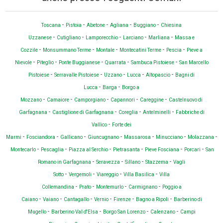
-
-
-
-
-
Toscana
Pistoia
Abetone
Agliana
Buggiano
Chiesina
-
-
-
-
-
Uzzanese
Cutigliano
Lamporecchio
Larciano
Marliana
Massa e
-
-
-
-
-
Cozzile
Monsummano Terme
Montale
Montecatini Terme
Pescia
Pieve a
-
-
-
-
-
Nievole
Piteglio
Ponte Buggianese
Quarrata
Sambuca Pistoiese
San Marcello
-
-
-
-
-
Pistoiese
Serravalle Pistoiese
Uzzano
Lucca
Altopascio
Bagni di
-
-
Lucca
Barga
Borgo a
-
-
-
-
-
Mozzano
Camaiore
Camporgiano
Capannori
Careggine
Castelnuovo di
-
-
-
-
Garfagnana
Castiglione di Garfagnana
Coreglia
Antelminelli
Fabbriche di
-
Vallico
Forte dei
-
-
-
-
-
-
-
Marmi
Fosciandora
Gallicano
Giuncugnano
Massarosa
Minucciano
Molazzana
-
-
-
-
-
-
Montecarlo
Pescaglia
Piazza al Serchio
Pietrasanta
Pieve Fosciana
Porcari
San
-
-
-
-
Romano in Garfagnana
Seravezza
Sillano
Stazzema
Vagli
-
-
-
-
Sotto
Vergemoli
Viareggio
Villa Basilica
Villa
-
-
-
-
Collemandina
Prato
Montemurlo
Carmignano
Poggio a
-
-
-
-
-
-
Caiano
Vaiano
Cantagallo
Vernio
Firenze
Bagno a Ripoli
Barberino di
-
-
-
-
Mugello
Barberino Val d'Elsa
Borgo San Lorenzo
Calenzano
Campi