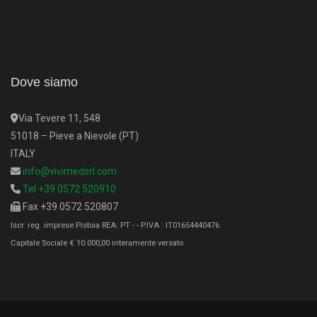
Dove siamo
Via Tevere 11, 548
51018 – Pieve a Nievole (PT)
ITALY
info@vivimedsrl.com
Tel +39 0572 520910
Fax +39 0572 520807
Iscr. reg. imprese Pistoia REA: PT - - P.IVA : IT01654440476
Capitale Sociale € 10.000,00 interamente versato