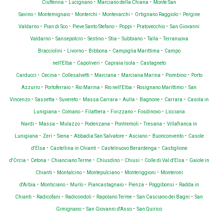
-
-
-
Ciuffenna
Lucignano
Marciano della Chiana
Monte San
-
-
-
-
-
Savino
Montemignaio
Monterchi
Montevarchi
Ortignano Raggiolo
Pergine
-
-
-
-
-
Valdarno
Pian di Sco
Pieve Santo Stefano
Poppi
Pratovecchio
San Giovanni
-
-
-
-
-
-
Valdarno
Sansepolcro
Sestino
Stia
Subbiano
Talla
Terranuova
-
-
-
-
Bracciolini
Livorno
Bibbona
Campiglia Marittima
Campo
-
-
-
nell'Elba
Capoliveri
Capraia Isola
Castagneto
-
-
-
-
-
-
Carducci
Cecina
Collesalvetti
Marciana
Marciana Marina
Piombino
Porto
-
-
-
-
-
Azzurro
Portoferraio
Rio Marina
Rio nell'Elba
Rosignano Marittimo
San
-
-
-
-
-
-
-
Vincenzo
Sassetta
Suvereto
Massa Carrara
Aulla
Bagnone
Carrara
Casola in
-
-
-
-
-
Lunigiana
Comano
Filattiera
Fivizzano
Fosdinovo
Licciana
-
-
-
-
-
-
Nardi
Massa
Mulazzo
Podenzana
Pontremoli
Tresana
Villafranca in
-
-
-
-
-
-
Lunigiana
Zeri
Siena
Abbadia San Salvatore
Asciano
Buonconvento
Casole
-
-
-
d'Elsa
Castellina in Chianti
Castelnuovo Berardenga
Castiglione
-
-
-
-
-
-
d'Orcia
Cetona
Chianciano Terme
Chiusdino
Chiusi
Colle di Val d'Elsa
Gaiole in
-
-
-
-
Chianti
Montalcino
Montepulciano
Monteriggioni
Monteroni
-
-
-
-
-
-
d'Arbia
Monticiano
Murlo
Piancastagnaio
Pienza
Poggibonsi
Radda in
-
-
-
-
-
Chianti
Radicofani
Radicondoli
Rapolano Terme
San Casciano dei Bagni
San
-
-
Gimignano
San Giovanni d'Asso
San Quirico