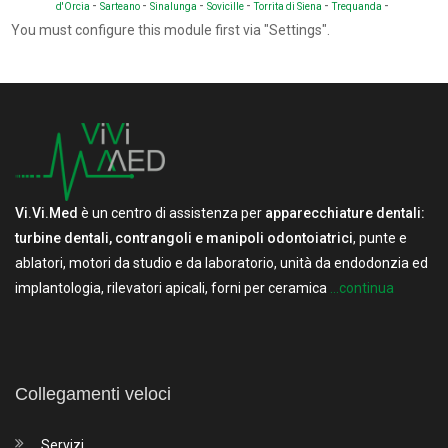
-
-
-
-
-
-
d'Orcia
Sarteano
Sinalunga
Sovicille
Torrita di Siena
Trequanda
You must configure this module first via "Settings".
Vi.Vi.Med
è un centro di assistenza per
apparecchiature dentali:
turbine dentali, contrangoli e manipoli odontoiatrici
, punte e
ablatori, motori da studio e da laboratorio, unità da endodonzia ed
implantologia, rilevatori apicali, forni per ceramica
...continua
Collegamenti veloci
Servizi