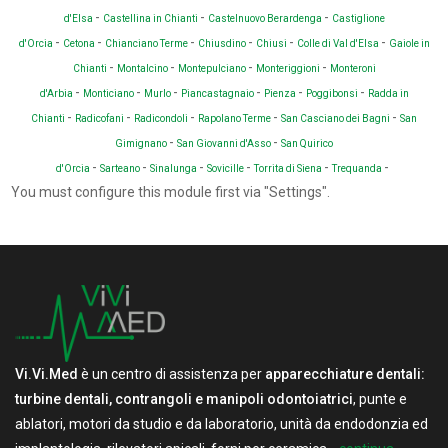
-
-
-
d'Elsa
Castellina in Chianti
Castelnuovo Berardenga
Castiglione
-
-
-
-
-
-
d'Orcia
Cetona
Chianciano Terme
Chiusdino
Chiusi
Colle di Val d'Elsa
Gaiole in
-
-
-
-
Chianti
Montalcino
Montepulciano
Monteriggioni
Monteroni
-
-
-
-
-
-
d'Arbia
Monticiano
Murlo
Piancastagnaio
Pienza
Poggibonsi
Radda in
-
-
-
-
-
Chianti
Radicofani
Radicondoli
Rapolano Terme
San Casciano dei Bagni
San
-
-
Gimignano
San Giovanni d'Asso
San Quirico
-
-
-
-
-
-
d'Orcia
Sarteano
Sinalunga
Sovicille
Torrita di Siena
Trequanda
You must configure this module first via "Settings".
Vi.Vi.Med
è un centro di assistenza per
apparecchiature dentali:
turbine dentali, contrangoli e manipoli odontoiatrici
, punte e
ablatori, motori da studio e da laboratorio, unità da endodonzia ed