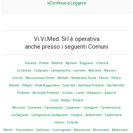
Continua a Leggere
Vi.Vi.Med. Srl è operativa
anche presso i seguenti Comuni
-
-
-
-
-
Toscana
Pistoia
Abetone
Agliana
Buggiano
Chiesina
-
-
-
-
-
Uzzanese
Cutigliano
Lamporecchio
Larciano
Marliana
Massa e
-
-
-
-
-
Cozzile
Monsummano Terme
Montale
Montecatini Terme
Pescia
Pieve a
-
-
-
-
-
Nievole
Piteglio
Ponte Buggianese
Quarrata
Sambuca Pistoiese
San Marcello
-
-
-
-
-
Pistoiese
Serravalle Pistoiese
Uzzano
Lucca
Altopascio
Bagni di
-
-
Lucca
Barga
Borgo a
-
-
-
-
-
Mozzano
Camaiore
Camporgiano
Capannori
Careggine
Castelnuovo di
-
-
-
-
Garfagnana
Castiglione di Garfagnana
Coreglia
Antelminelli
Fabbriche di
-
Vallico
Forte dei
-
-
-
-
-
-
-
Marmi
Fosciandora
Gallicano
Giuncugnano
Massarosa
Minucciano
Molazzana