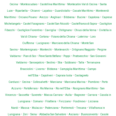
-
-
-
-
Cecina
Montescudaio
Castellina Marittima
Montecatini Val di Cecina
Santa
-
-
-
-
-
-
Luce
Riparbella
Chianni
Lajatico
Guardistallo
Casale Marittimo
Monteverdi
-
-
-
-
-
-
-
Marittimo
Orciano Pisano
Arezzo
Anghiari
Bibbiena
Bucine
Capolona
Caprese
-
-
-
-
Michelangelo
Castel Focognano
Castel San Niccolò
Castelfranco di Sopra
Castiglion
-
-
-
-
-
Fibocchi
Castiglion Fiorentino
Cavriglia
Chitignano
Chiusi della Verna
Civitella in
-
-
-
-
Val di Chiana
Cortona
Foiano della Chiana
Laterina
Loro
-
-
-
Ciuffenna
Lucignano
Marciano della Chiana
Monte San
-
-
-
-
-
Savino
Montemignaio
Monterchi
Montevarchi
Ortignano Raggiolo
Pergine
-
-
-
-
-
Valdarno
Pian di Sco
Pieve Santo Stefano
Poppi
Pratovecchio
San Giovanni
-
-
-
-
-
-
Valdarno
Sansepolcro
Sestino
Stia
Subbiano
Talla
Terranuova
-
-
-
-
Bracciolini
Livorno
Bibbona
Campiglia Marittima
Campo
-
-
-
nell'Elba
Capoliveri
Capraia Isola
Castagneto
-
-
-
-
-
-
Carducci
Cecina
Collesalvetti
Marciana
Marciana Marina
Piombino
Porto
-
-
-
-
-
Azzurro
Portoferraio
Rio Marina
Rio nell'Elba
Rosignano Marittimo
San
-
-
-
-
-
-
-
Vincenzo
Sassetta
Suvereto
Massa Carrara
Aulla
Bagnone
Carrara
Casola in
-
-
-
-
-
Lunigiana
Comano
Filattiera
Fivizzano
Fosdinovo
Licciana
-
-
-
-
-
-
Nardi
Massa
Mulazzo
Podenzana
Pontremoli
Tresana
Villafranca in
-
-
-
-
-
-
Lunigiana
Zeri
Siena
Abbadia San Salvatore
Asciano
Buonconvento
Casole