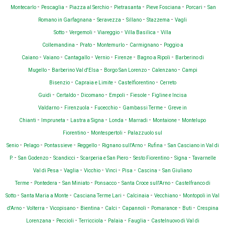
-
-
-
-
-
-
Montecarlo
Pescaglia
Piazza al Serchio
Pietrasanta
Pieve Fosciana
Porcari
San
-
-
-
-
Romano in Garfagnana
Seravezza
Sillano
Stazzema
Vagli
-
-
-
-
Sotto
Vergemoli
Viareggio
Villa Basilica
Villa
-
-
-
-
Collemandina
Prato
Montemurlo
Carmignano
Poggio a
-
-
-
-
-
-
Caiano
Vaiano
Cantagallo
Vernio
Firenze
Bagno a Ripoli
Barberino di
-
-
-
-
Mugello
Barberino Val d'Elsa
Borgo San Lorenzo
Calenzano
Campi
-
-
-
Bisenzio
Capraia e Limite
Castelfiorentino
Cerreto
-
-
-
-
-
Guidi
Certaldo
Dicomano
Empoli
Fiesole
Figline e Incisa
-
-
-
-
Valdarno
Firenzuola
Fucecchio
Gambassi Terme
Greve in
-
-
-
-
-
-
Chianti
Impruneta
Lastra a Signa
Londa
Marradi
Montaione
Montelupo
-
-
Fiorentino
Montespertoli
Palazzuolo sul
-
-
-
-
-
-
Senio
Pelago
Pontassieve
Reggello
Rignano sull'Arno
Rufina
San Casciano in Val di
-
-
-
-
-
-
P.
San Godenzo
Scandicci
Scarperia e San Piero
Sesto Fiorentino
Signa
Tavarnelle
-
-
-
-
-
-
Val di Pesa
Vaglia
Vicchio
Vinci
Pisa
Cascina
San Giuliano
-
-
-
-
-
Terme
Pontedera
San Miniato
Ponsacco
Santa Croce sull'Arno
Castelfranco di
-
-
-
-
-
Sotto
Santa Maria a Monte
Casciana Terme Lari
Calcinaia
Vecchiano
Montopoli in Val
-
-
-
-
-
-
-
-
d'Arno
Volterra
Vicopisano
Bientina
Calci
Capannoli
Pomarance
Buti
Crespina
-
-
-
-
-
Lorenzana
Peccioli
Terricciola
Palaia
Fauglia
Castelnuovo di Val di