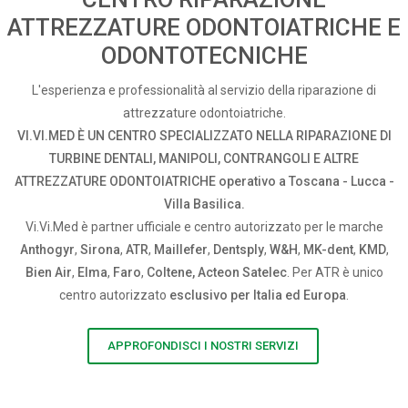
ATTREZZATURE ODONTOIATRICHE E
ODONTOTECNICHE
L'esperienza e professionalità al servizio della riparazione di
attrezzature odontoiatriche.
VI.VI.MED È UN CENTRO SPECIALIZZATO NELLA RIPARAZIONE DI
TURBINE DENTALI, MANIPOLI, CONTRANGOLI E ALTRE
ATTREZZATURE ODONTOIATRICHE operativo a Toscana - Lucca -
Villa Basilica.
Vi.Vi.Med è partner ufficiale e centro autorizzato per le marche
Anthogyr
,
Sirona
,
ATR
,
Maillefer
,
Dentsply
,
W&H
,
MK-dent
,
KMD
,
Bien Air
,
Elma
,
Faro
,
Coltene, Acteon Satelec
. Per ATR è unico
centro autorizzato
esclusivo per Italia ed Europa
.
APPROFONDISCI I NOSTRI SERVIZI