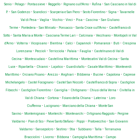
-
-
-
-
-
-
Senio
Pelago
Pontassieve
Reggello
Rignano sull'Arno
Rufina
San Casciano in Val di
-
-
-
-
-
-
P.
San Godenzo
Scandicci
Scarperia e San Piero
Sesto Fiorentino
Signa
Tavarnelle
-
-
-
-
-
-
Val di Pesa
Vaglia
Vicchio
Vinci
Pisa
Cascina
San Giuliano
-
-
-
-
-
Terme
Pontedera
San Miniato
Ponsacco
Santa Croce sull'Arno
Castelfranco di
-
-
-
-
-
Sotto
Santa Maria a Monte
Casciana Terme Lari
Calcinaia
Vecchiano
Montopoli in Val
-
-
-
-
-
-
-
-
d'Arno
Volterra
Vicopisano
Bientina
Calci
Capannoli
Pomarance
Buti
Crespina
-
-
-
-
-
Lorenzana
Peccioli
Terricciola
Palaia
Fauglia
Castelnuovo di Val di
-
-
-
-
Cecina
Montescudaio
Castellina Marittima
Montecatini Val di Cecina
Santa
-
-
-
-
-
-
Luce
Riparbella
Chianni
Lajatico
Guardistallo
Casale Marittimo
Monteverdi
-
-
-
-
-
-
-
Marittimo
Orciano Pisano
Arezzo
Anghiari
Bibbiena
Bucine
Capolona
Caprese
-
-
-
-
Michelangelo
Castel Focognano
Castel San Niccolò
Castelfranco di Sopra
Castiglion
-
-
-
-
-
Fibocchi
Castiglion Fiorentino
Cavriglia
Chitignano
Chiusi della Verna
Civitella in
-
-
-
-
Val di Chiana
Cortona
Foiano della Chiana
Laterina
Loro
-
-
-
Ciuffenna
Lucignano
Marciano della Chiana
Monte San
-
-
-
-
-
Savino
Montemignaio
Monterchi
Montevarchi
Ortignano Raggiolo
Pergine
-
-
-
-
-
Valdarno
Pian di Sco
Pieve Santo Stefano
Poppi
Pratovecchio
San Giovanni
-
-
-
-
-
-
Valdarno
Sansepolcro
Sestino
Stia
Subbiano
Talla
Terranuova
-
-
-
-
Bracciolini
Livorno
Bibbona
Campiglia Marittima
Campo