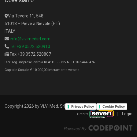
Dove siamo
Via Tevere 11, 548
51018 – Pieve a Nievole (PT)
ITALY
info@vivimedsrl.com
Tel +39 0572 520910
Fax +39 0572 520807
Iscr. reg. imprese Pistoia REA: PT - - P.IVA : IT01654440476
Capitale Sociale € 10.000,00 interamente versato
Copyright 2026 by Vi.Vi.Med. Srl
Privacy Policy
Cookie Policy
|
Login
Credits