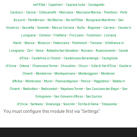
-
-
-
nell'Elba
Capoliveri
Capraia Isola
Castagneto
-
-
-
-
-
-
Carducci
Cecina
Collesalvetti
Marciana
Marciana Marina
Piombino
Porto
-
-
-
-
-
Azzurro
Portoferraio
Rio Marina
Rio nell'Elba
Rosignano Marittimo
San
-
-
-
-
-
-
-
Vincenzo
Sassetta
Suvereto
Massa Carrara
Aulla
Bagnone
Carrara
Casola in
-
-
-
-
-
Lunigiana
Comano
Filattiera
Fivizzano
Fosdinovo
Licciana
-
-
-
-
-
-
Nardi
Massa
Mulazzo
Podenzana
Pontremoli
Tresana
Villafranca in
-
-
-
-
-
-
Lunigiana
Zeri
Siena
Abbadia San Salvatore
Asciano
Buonconvento
Casole
-
-
-
d'Elsa
Castellina in Chianti
Castelnuovo Berardenga
Castiglione
-
-
-
-
-
-
d'Orcia
Cetona
Chianciano Terme
Chiusdino
Chiusi
Colle di Val d'Elsa
Gaiole in
-
-
-
-
Chianti
Montalcino
Montepulciano
Monteriggioni
Monteroni
-
-
-
-
-
-
d'Arbia
Monticiano
Murlo
Piancastagnaio
Pienza
Poggibonsi
Radda in
-
-
-
-
-
Chianti
Radicofani
Radicondoli
Rapolano Terme
San Casciano dei Bagni
San
-
-
Gimignano
San Giovanni d'Asso
San Quirico
-
-
-
-
-
-
d'Orcia
Sarteano
Sinalunga
Sovicille
Torrita di Siena
Trequanda
You must configure this module first via "Settings".