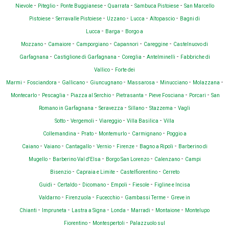
-
-
-
-
-
Nievole
Piteglio
Ponte Buggianese
Quarrata
Sambuca Pistoiese
San Marcello
-
-
-
-
-
Pistoiese
Serravalle Pistoiese
Uzzano
Lucca
Altopascio
Bagni di
-
-
Lucca
Barga
Borgo a
-
-
-
-
-
Mozzano
Camaiore
Camporgiano
Capannori
Careggine
Castelnuovo di
-
-
-
-
Garfagnana
Castiglione di Garfagnana
Coreglia
Antelminelli
Fabbriche di
-
Vallico
Forte dei
-
-
-
-
-
-
-
Marmi
Fosciandora
Gallicano
Giuncugnano
Massarosa
Minucciano
Molazzana
-
-
-
-
-
-
Montecarlo
Pescaglia
Piazza al Serchio
Pietrasanta
Pieve Fosciana
Porcari
San
-
-
-
-
Romano in Garfagnana
Seravezza
Sillano
Stazzema
Vagli
-
-
-
-
Sotto
Vergemoli
Viareggio
Villa Basilica
Villa
-
-
-
-
Collemandina
Prato
Montemurlo
Carmignano
Poggio a
-
-
-
-
-
-
Caiano
Vaiano
Cantagallo
Vernio
Firenze
Bagno a Ripoli
Barberino di
-
-
-
-
Mugello
Barberino Val d'Elsa
Borgo San Lorenzo
Calenzano
Campi
-
-
-
Bisenzio
Capraia e Limite
Castelfiorentino
Cerreto
-
-
-
-
-
Guidi
Certaldo
Dicomano
Empoli
Fiesole
Figline e Incisa
-
-
-
-
Valdarno
Firenzuola
Fucecchio
Gambassi Terme
Greve in
-
-
-
-
-
-
Chianti
Impruneta
Lastra a Signa
Londa
Marradi
Montaione
Montelupo
-
-
Fiorentino
Montespertoli
Palazzuolo sul