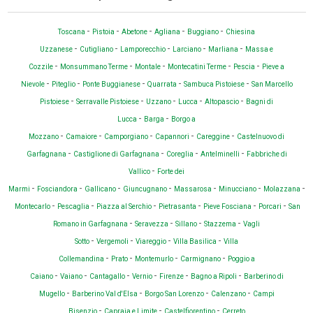
-
-
-
-
-
Toscana
Pistoia
Abetone
Agliana
Buggiano
Chiesina
-
-
-
-
-
Uzzanese
Cutigliano
Lamporecchio
Larciano
Marliana
Massa e
-
-
-
-
-
Cozzile
Monsummano Terme
Montale
Montecatini Terme
Pescia
Pieve a
-
-
-
-
-
Nievole
Piteglio
Ponte Buggianese
Quarrata
Sambuca Pistoiese
San Marcello
-
-
-
-
-
Pistoiese
Serravalle Pistoiese
Uzzano
Lucca
Altopascio
Bagni di
-
-
Lucca
Barga
Borgo a
-
-
-
-
-
Mozzano
Camaiore
Camporgiano
Capannori
Careggine
Castelnuovo di
-
-
-
-
Garfagnana
Castiglione di Garfagnana
Coreglia
Antelminelli
Fabbriche di
-
Vallico
Forte dei
-
-
-
-
-
-
-
Marmi
Fosciandora
Gallicano
Giuncugnano
Massarosa
Minucciano
Molazzana
-
-
-
-
-
-
Montecarlo
Pescaglia
Piazza al Serchio
Pietrasanta
Pieve Fosciana
Porcari
San
-
-
-
-
Romano in Garfagnana
Seravezza
Sillano
Stazzema
Vagli
-
-
-
-
Sotto
Vergemoli
Viareggio
Villa Basilica
Villa
-
-
-
-
Collemandina
Prato
Montemurlo
Carmignano
Poggio a
-
-
-
-
-
-
Caiano
Vaiano
Cantagallo
Vernio
Firenze
Bagno a Ripoli
Barberino di
-
-
-
-
Mugello
Barberino Val d'Elsa
Borgo San Lorenzo
Calenzano
Campi
-
-
-
Bisenzio
Capraia e Limite
Castelfiorentino
Cerreto