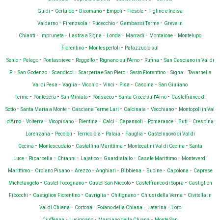
-
-
-
-
-
Guidi
Certaldo
Dicomano
Empoli
Fiesole
Figline e Incisa
-
-
-
-
Valdarno
Firenzuola
Fucecchio
Gambassi Terme
Greve in
-
-
-
-
-
-
Chianti
Impruneta
Lastra a Signa
Londa
Marradi
Montaione
Montelupo
-
-
Fiorentino
Montespertoli
Palazzuolo sul
-
-
-
-
-
-
Senio
Pelago
Pontassieve
Reggello
Rignano sull'Arno
Rufina
San Casciano in Val di
-
-
-
-
-
-
P.
San Godenzo
Scandicci
Scarperia e San Piero
Sesto Fiorentino
Signa
Tavarnelle
-
-
-
-
-
-
Val di Pesa
Vaglia
Vicchio
Vinci
Pisa
Cascina
San Giuliano
-
-
-
-
-
Terme
Pontedera
San Miniato
Ponsacco
Santa Croce sull'Arno
Castelfranco di
-
-
-
-
-
Sotto
Santa Maria a Monte
Casciana Terme Lari
Calcinaia
Vecchiano
Montopoli in Val
-
-
-
-
-
-
-
-
d'Arno
Volterra
Vicopisano
Bientina
Calci
Capannoli
Pomarance
Buti
Crespina
-
-
-
-
-
Lorenzana
Peccioli
Terricciola
Palaia
Fauglia
Castelnuovo di Val di
-
-
-
-
Cecina
Montescudaio
Castellina Marittima
Montecatini Val di Cecina
Santa
-
-
-
-
-
-
Luce
Riparbella
Chianni
Lajatico
Guardistallo
Casale Marittimo
Monteverdi
-
-
-
-
-
-
-
Marittimo
Orciano Pisano
Arezzo
Anghiari
Bibbiena
Bucine
Capolona
Caprese
-
-
-
-
Michelangelo
Castel Focognano
Castel San Niccolò
Castelfranco di Sopra
Castiglion
-
-
-
-
-
Fibocchi
Castiglion Fiorentino
Cavriglia
Chitignano
Chiusi della Verna
Civitella in
-
-
-
-
Val di Chiana
Cortona
Foiano della Chiana
Laterina
Loro
-
-
-
Ciuffenna
Lucignano
Marciano della Chiana
Monte San