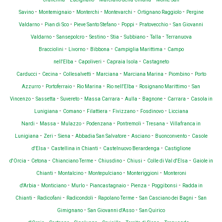
-
-
-
-
-
Savino
Montemignaio
Monterchi
Montevarchi
Ortignano Raggiolo
Pergine
-
-
-
-
-
Valdarno
Pian di Sco
Pieve Santo Stefano
Poppi
Pratovecchio
San Giovanni
-
-
-
-
-
-
Valdarno
Sansepolcro
Sestino
Stia
Subbiano
Talla
Terranuova
-
-
-
-
Bracciolini
Livorno
Bibbona
Campiglia Marittima
Campo
-
-
-
nell'Elba
Capoliveri
Capraia Isola
Castagneto
-
-
-
-
-
-
Carducci
Cecina
Collesalvetti
Marciana
Marciana Marina
Piombino
Porto
-
-
-
-
-
Azzurro
Portoferraio
Rio Marina
Rio nell'Elba
Rosignano Marittimo
San
-
-
-
-
-
-
-
Vincenzo
Sassetta
Suvereto
Massa Carrara
Aulla
Bagnone
Carrara
Casola in
-
-
-
-
-
Lunigiana
Comano
Filattiera
Fivizzano
Fosdinovo
Licciana
-
-
-
-
-
-
Nardi
Massa
Mulazzo
Podenzana
Pontremoli
Tresana
Villafranca in
-
-
-
-
-
-
Lunigiana
Zeri
Siena
Abbadia San Salvatore
Asciano
Buonconvento
Casole
-
-
-
d'Elsa
Castellina in Chianti
Castelnuovo Berardenga
Castiglione
-
-
-
-
-
-
d'Orcia
Cetona
Chianciano Terme
Chiusdino
Chiusi
Colle di Val d'Elsa
Gaiole in
-
-
-
-
Chianti
Montalcino
Montepulciano
Monteriggioni
Monteroni
-
-
-
-
-
-
d'Arbia
Monticiano
Murlo
Piancastagnaio
Pienza
Poggibonsi
Radda in
-
-
-
-
-
Chianti
Radicofani
Radicondoli
Rapolano Terme
San Casciano dei Bagni
San
-
-
Gimignano
San Giovanni d'Asso
San Quirico
-
-
-
-
-
-