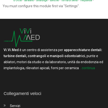
d'Orcia
Sarteano
Sinalunga
Sovicille
Torrita di Siena
Trequanda
You must configure this module first via "Settings".
Vi.Vi.Med
è un centro di assistenza per
apparecchiature dentali:
turbine dentali, contrangoli e manipoli odontoiatrici
, punte e
ablatori, motori da studio e da laboratorio, unità da endodonzia ed
implantologia, rilevatori apicali, forni per ceramica
...continua
Collegamenti veloci
Servizi