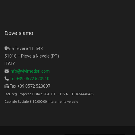
Dove siamo
Via Tevere 11, 548
51018 – Pieve a Nievole (PT)
ITALY
info@vivimedsrl.com
Tel +39 0572 520910
Fax +39 0572 520807
Iscr. reg. imprese Pistoia REA: PT - - P.IVA : IT01654440476
Capitale Sociale € 10.000,00 interamente versato