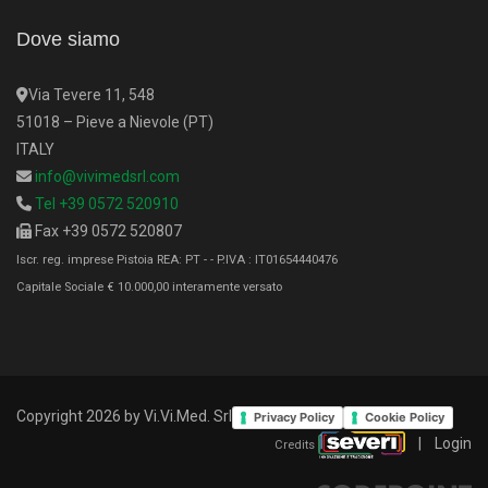
Dove siamo
Via Tevere 11, 548
51018 – Pieve a Nievole (PT)
ITALY
info@vivimedsrl.com
Tel +39 0572 520910
Fax +39 0572 520807
Iscr. reg. imprese Pistoia REA: PT - - P.IVA : IT01654440476
Capitale Sociale € 10.000,00 interamente versato
Copyright 2026 by Vi.Vi.Med. Srl
Privacy Policy
Cookie Policy
|
Login
Credits