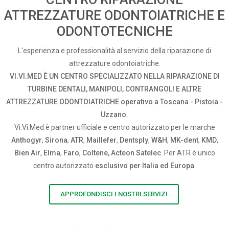
ATTREZZATURE ODONTOIATRICHE E
ODONTOTECNICHE
L'esperienza e professionalità al servizio della riparazione di
attrezzature odontoiatriche.
VI.VI.MED È UN CENTRO SPECIALIZZATO NELLA RIPARAZIONE DI
TURBINE DENTALI, MANIPOLI, CONTRANGOLI E ALTRE
ATTREZZATURE ODONTOIATRICHE operativo a Toscana - Pistoia -
Uzzano.
Vi.Vi.Med è partner ufficiale e centro autorizzato per le marche
Anthogyr
,
Sirona
,
ATR
,
Maillefer
,
Dentsply
,
W&H
,
MK-dent
,
KMD
,
Bien Air
,
Elma
,
Faro
,
Coltene, Acteon Satelec
. Per ATR è unico
centro autorizzato
esclusivo per Italia ed Europa
.
APPROFONDISCI I NOSTRI SERVIZI