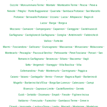
-
-
-
-
-
Cozzile
Monsummano Terme
Montale
Montecatini Terme
Pescia
Pieve a
-
-
-
-
-
Nievole
Piteglio
Ponte Buggianese
Quarrata
Sambuca Pistoiese
San Marcello
-
-
-
-
-
Pistoiese
Serravalle Pistoiese
Uzzano
Lucca
Altopascio
Bagni di
-
-
Lucca
Barga
Borgo a
-
-
-
-
-
Mozzano
Camaiore
Camporgiano
Capannori
Careggine
Castelnuovo di
-
-
-
-
Garfagnana
Castiglione di Garfagnana
Coreglia
Antelminelli
Fabbriche di
-
Vallico
Forte dei
-
-
-
-
-
-
-
Marmi
Fosciandora
Gallicano
Giuncugnano
Massarosa
Minucciano
Molazzana
-
-
-
-
-
-
Montecarlo
Pescaglia
Piazza al Serchio
Pietrasanta
Pieve Fosciana
Porcari
San
-
-
-
-
Romano in Garfagnana
Seravezza
Sillano
Stazzema
Vagli
-
-
-
-
Sotto
Vergemoli
Viareggio
Villa Basilica
Villa
-
-
-
-
Collemandina
Prato
Montemurlo
Carmignano
Poggio a
-
-
-
-
-
-
Caiano
Vaiano
Cantagallo
Vernio
Firenze
Bagno a Ripoli
Barberino di
-
-
-
-
Mugello
Barberino Val d'Elsa
Borgo San Lorenzo
Calenzano
Campi
-
-
-
Bisenzio
Capraia e Limite
Castelfiorentino
Cerreto
-
-
-
-
-
Guidi
Certaldo
Dicomano
Empoli
Fiesole
Figline e Incisa
-
-
-
-
Valdarno
Firenzuola
Fucecchio
Gambassi Terme
Greve in
-
-
-
-
-
-
Chianti
Impruneta
Lastra a Signa
Londa
Marradi
Montaione
Montelupo