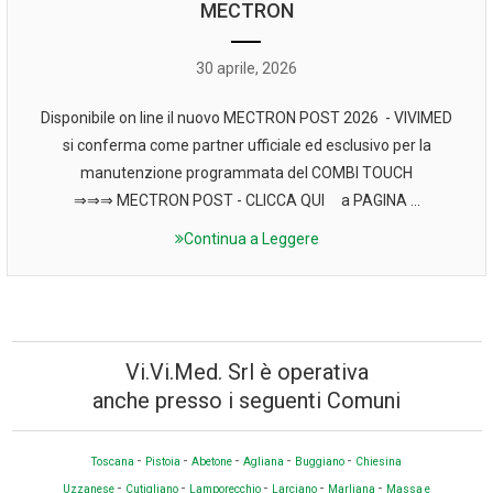
MECTRON
30 aprile, 2026
Disponibile on line il nuovo MECTRON POST 2026 - VIVIMED
si conferma come partner ufficiale ed esclusivo per la
manutenzione programmata del COMBI TOUCH
⇒⇒⇒ MECTRON POST - CLICCA QUI a PAGINA ...
Continua a Leggere
Vi.Vi.Med. Srl è operativa
anche presso i seguenti Comuni
-
-
-
-
-
Toscana
Pistoia
Abetone
Agliana
Buggiano
Chiesina
-
-
-
-
-
Uzzanese
Cutigliano
Lamporecchio
Larciano
Marliana
Massa e