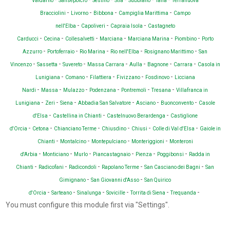
Valdarno
Sansepolcro
Sestino
Stia
Subbiano
Talla
Terranuova
-
-
-
-
Bracciolini
Livorno
Bibbona
Campiglia Marittima
Campo
-
-
-
nell'Elba
Capoliveri
Capraia Isola
Castagneto
-
-
-
-
-
-
Carducci
Cecina
Collesalvetti
Marciana
Marciana Marina
Piombino
Porto
-
-
-
-
-
Azzurro
Portoferraio
Rio Marina
Rio nell'Elba
Rosignano Marittimo
San
-
-
-
-
-
-
-
Vincenzo
Sassetta
Suvereto
Massa Carrara
Aulla
Bagnone
Carrara
Casola in
-
-
-
-
-
Lunigiana
Comano
Filattiera
Fivizzano
Fosdinovo
Licciana
-
-
-
-
-
-
Nardi
Massa
Mulazzo
Podenzana
Pontremoli
Tresana
Villafranca in
-
-
-
-
-
-
Lunigiana
Zeri
Siena
Abbadia San Salvatore
Asciano
Buonconvento
Casole
-
-
-
d'Elsa
Castellina in Chianti
Castelnuovo Berardenga
Castiglione
-
-
-
-
-
-
d'Orcia
Cetona
Chianciano Terme
Chiusdino
Chiusi
Colle di Val d'Elsa
Gaiole in
-
-
-
-
Chianti
Montalcino
Montepulciano
Monteriggioni
Monteroni
-
-
-
-
-
-
d'Arbia
Monticiano
Murlo
Piancastagnaio
Pienza
Poggibonsi
Radda in
-
-
-
-
-
Chianti
Radicofani
Radicondoli
Rapolano Terme
San Casciano dei Bagni
San
-
-
Gimignano
San Giovanni d'Asso
San Quirico
-
-
-
-
-
-
d'Orcia
Sarteano
Sinalunga
Sovicille
Torrita di Siena
Trequanda
You must configure this module first via "Settings".