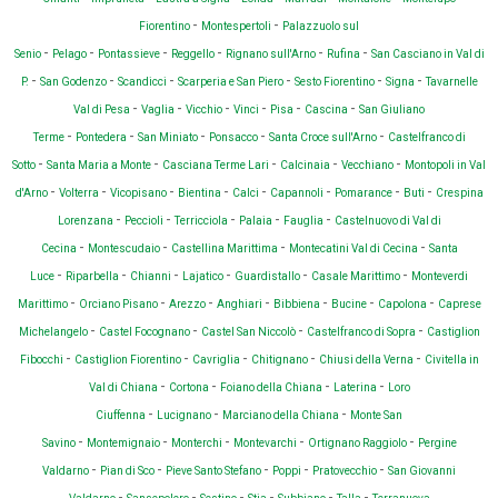
-
-
Fiorentino
Montespertoli
Palazzuolo sul
-
-
-
-
-
-
Senio
Pelago
Pontassieve
Reggello
Rignano sull'Arno
Rufina
San Casciano in Val di
-
-
-
-
-
-
P.
San Godenzo
Scandicci
Scarperia e San Piero
Sesto Fiorentino
Signa
Tavarnelle
-
-
-
-
-
-
Val di Pesa
Vaglia
Vicchio
Vinci
Pisa
Cascina
San Giuliano
-
-
-
-
-
Terme
Pontedera
San Miniato
Ponsacco
Santa Croce sull'Arno
Castelfranco di
-
-
-
-
-
Sotto
Santa Maria a Monte
Casciana Terme Lari
Calcinaia
Vecchiano
Montopoli in Val
-
-
-
-
-
-
-
-
d'Arno
Volterra
Vicopisano
Bientina
Calci
Capannoli
Pomarance
Buti
Crespina
-
-
-
-
-
Lorenzana
Peccioli
Terricciola
Palaia
Fauglia
Castelnuovo di Val di
-
-
-
-
Cecina
Montescudaio
Castellina Marittima
Montecatini Val di Cecina
Santa
-
-
-
-
-
-
Luce
Riparbella
Chianni
Lajatico
Guardistallo
Casale Marittimo
Monteverdi
-
-
-
-
-
-
-
Marittimo
Orciano Pisano
Arezzo
Anghiari
Bibbiena
Bucine
Capolona
Caprese
-
-
-
-
Michelangelo
Castel Focognano
Castel San Niccolò
Castelfranco di Sopra
Castiglion
-
-
-
-
-
Fibocchi
Castiglion Fiorentino
Cavriglia
Chitignano
Chiusi della Verna
Civitella in
-
-
-
-
Val di Chiana
Cortona
Foiano della Chiana
Laterina
Loro
-
-
-
Ciuffenna
Lucignano
Marciano della Chiana
Monte San
-
-
-
-
-
Savino
Montemignaio
Monterchi
Montevarchi
Ortignano Raggiolo
Pergine
-
-
-
-
-
Valdarno
Pian di Sco
Pieve Santo Stefano
Poppi
Pratovecchio
San Giovanni
-
-
-
-
-
-