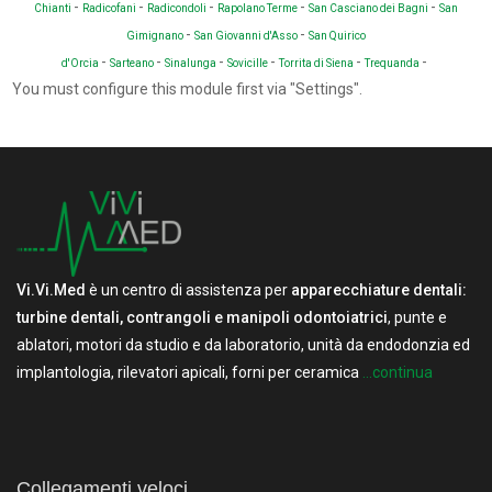
-
-
-
-
-
Chianti
Radicofani
Radicondoli
Rapolano Terme
San Casciano dei Bagni
San
-
-
Gimignano
San Giovanni d'Asso
San Quirico
-
-
-
-
-
-
d'Orcia
Sarteano
Sinalunga
Sovicille
Torrita di Siena
Trequanda
You must configure this module first via "Settings".
Vi.Vi.Med
è un centro di assistenza per
apparecchiature dentali:
turbine dentali, contrangoli e manipoli odontoiatrici
, punte e
ablatori, motori da studio e da laboratorio, unità da endodonzia ed
implantologia, rilevatori apicali, forni per ceramica
...continua
Collegamenti veloci