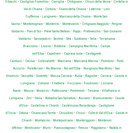
-
-
-
-
-
Fibocchi
Castiglion Fiorentino
Cavriglia
Chitignano
Chiusi della Verna
Civitella in
-
-
-
-
Val di Chiana
Cortona
Foiano della Chiana
Laterina
Loro
-
-
-
Ciuffenna
Lucignano
Marciano della Chiana
Monte San
-
-
-
-
-
Savino
Montemignaio
Monterchi
Montevarchi
Ortignano Raggiolo
Pergine
-
-
-
-
-
Valdarno
Pian di Sco
Pieve Santo Stefano
Poppi
Pratovecchio
San Giovanni
-
-
-
-
-
-
Valdarno
Sansepolcro
Sestino
Stia
Subbiano
Talla
Terranuova
-
-
-
-
Bracciolini
Livorno
Bibbona
Campiglia Marittima
Campo
-
-
-
nell'Elba
Capoliveri
Capraia Isola
Castagneto
-
-
-
-
-
-
Carducci
Cecina
Collesalvetti
Marciana
Marciana Marina
Piombino
Porto
-
-
-
-
-
Azzurro
Portoferraio
Rio Marina
Rio nell'Elba
Rosignano Marittimo
San
-
-
-
-
-
-
-
Vincenzo
Sassetta
Suvereto
Massa Carrara
Aulla
Bagnone
Carrara
Casola in
-
-
-
-
-
Lunigiana
Comano
Filattiera
Fivizzano
Fosdinovo
Licciana
-
-
-
-
-
-
Nardi
Massa
Mulazzo
Podenzana
Pontremoli
Tresana
Villafranca in
-
-
-
-
-
-
Lunigiana
Zeri
Siena
Abbadia San Salvatore
Asciano
Buonconvento
Casole
-
-
-
d'Elsa
Castellina in Chianti
Castelnuovo Berardenga
Castiglione
-
-
-
-
-
-
d'Orcia
Cetona
Chianciano Terme
Chiusdino
Chiusi
Colle di Val d'Elsa
Gaiole in
-
-
-
-
Chianti
Montalcino
Montepulciano
Monteriggioni
Monteroni
-
-
-
-
-
-
d'Arbia
Monticiano
Murlo
Piancastagnaio
Pienza
Poggibonsi
Radda in