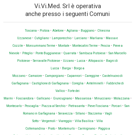
Vi.Vi.Med. Srl è operativa
anche presso i seguenti Comuni
-
-
-
-
-
Toscana
Pistoia
Abetone
Agliana
Buggiano
Chiesina
-
-
-
-
-
Uzzanese
Cutigliano
Lamporecchio
Larciano
Marliana
Massa e
-
-
-
-
-
Cozzile
Monsummano Terme
Montale
Montecatini Terme
Pescia
Pieve a
-
-
-
-
-
Nievole
Piteglio
Ponte Buggianese
Quarrata
Sambuca Pistoiese
San Marcello
-
-
-
-
-
Pistoiese
Serravalle Pistoiese
Uzzano
Lucca
Altopascio
Bagni di
-
-
Lucca
Barga
Borgo a
-
-
-
-
-
Mozzano
Camaiore
Camporgiano
Capannori
Careggine
Castelnuovo di
-
-
-
-
Garfagnana
Castiglione di Garfagnana
Coreglia
Antelminelli
Fabbriche di
-
Vallico
Forte dei
-
-
-
-
-
-
-
Marmi
Fosciandora
Gallicano
Giuncugnano
Massarosa
Minucciano
Molazzana
-
-
-
-
-
-
Montecarlo
Pescaglia
Piazza al Serchio
Pietrasanta
Pieve Fosciana
Porcari
San
-
-
-
-
Romano in Garfagnana
Seravezza
Sillano
Stazzema
Vagli
-
-
-
-
Sotto
Vergemoli
Viareggio
Villa Basilica
Villa
-
-
-
-
Collemandina
Prato
Montemurlo
Carmignano
Poggio a