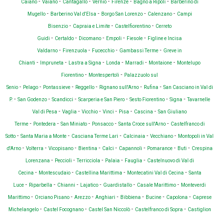
-
-
-
-
-
-
Caiano
Vaiano
Cantagallo
Vernio
Firenze
Bagno a Ripoli
Barberino di
-
-
-
-
Mugello
Barberino Val d'Elsa
Borgo San Lorenzo
Calenzano
Campi
-
-
-
Bisenzio
Capraia e Limite
Castelfiorentino
Cerreto
-
-
-
-
-
Guidi
Certaldo
Dicomano
Empoli
Fiesole
Figline e Incisa
-
-
-
-
Valdarno
Firenzuola
Fucecchio
Gambassi Terme
Greve in
-
-
-
-
-
-
Chianti
Impruneta
Lastra a Signa
Londa
Marradi
Montaione
Montelupo
-
-
Fiorentino
Montespertoli
Palazzuolo sul
-
-
-
-
-
-
Senio
Pelago
Pontassieve
Reggello
Rignano sull'Arno
Rufina
San Casciano in Val di
-
-
-
-
-
-
P.
San Godenzo
Scandicci
Scarperia e San Piero
Sesto Fiorentino
Signa
Tavarnelle
-
-
-
-
-
-
Val di Pesa
Vaglia
Vicchio
Vinci
Pisa
Cascina
San Giuliano
-
-
-
-
-
Terme
Pontedera
San Miniato
Ponsacco
Santa Croce sull'Arno
Castelfranco di
-
-
-
-
-
Sotto
Santa Maria a Monte
Casciana Terme Lari
Calcinaia
Vecchiano
Montopoli in Val
-
-
-
-
-
-
-
-
d'Arno
Volterra
Vicopisano
Bientina
Calci
Capannoli
Pomarance
Buti
Crespina
-
-
-
-
-
Lorenzana
Peccioli
Terricciola
Palaia
Fauglia
Castelnuovo di Val di
-
-
-
-
Cecina
Montescudaio
Castellina Marittima
Montecatini Val di Cecina
Santa
-
-
-
-
-
-
Luce
Riparbella
Chianni
Lajatico
Guardistallo
Casale Marittimo
Monteverdi
-
-
-
-
-
-
-
Marittimo
Orciano Pisano
Arezzo
Anghiari
Bibbiena
Bucine
Capolona
Caprese
-
-
-
-
Michelangelo
Castel Focognano
Castel San Niccolò
Castelfranco di Sopra
Castiglion