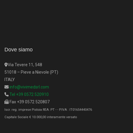
Dove siamo
Via Tevere 11, 548
51018 – Pieve a Nievole (PT)
ITALY
info@vivimedsrl.com
Tel +39 0572 520910
Fax +39 0572 520807
Iscr. reg. imprese Pistoia REA: PT - - P.IVA : IT01654440476
Capitale Sociale € 10.000,00 interamente versato