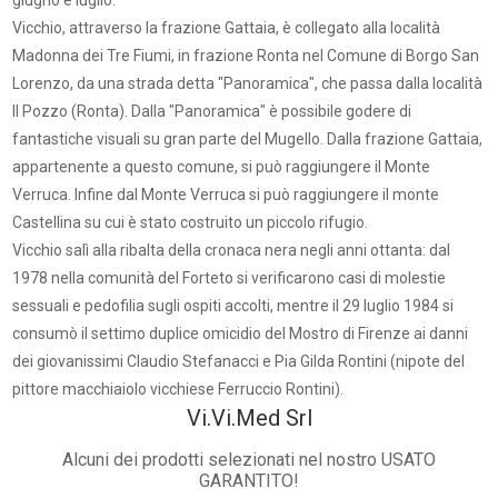
giugno e luglio.
Vicchio, attraverso la frazione Gattaia, è collegato alla località
Madonna dei Tre Fiumi, in frazione Ronta nel Comune di Borgo San
Lorenzo, da una strada detta "Panoramica", che passa dalla località
Il Pozzo (Ronta). Dalla "Panoramica" è possibile godere di
fantastiche visuali su gran parte del Mugello. Dalla frazione Gattaia,
appartenente a questo comune, si può raggiungere il Monte
Verruca. Infine dal Monte Verruca si può raggiungere il monte
Castellina su cui è stato costruito un piccolo rifugio.
Vicchio salì alla ribalta della cronaca nera negli anni ottanta: dal
1978 nella comunità del Forteto si verificarono casi di molestie
sessuali e pedofilia sugli ospiti accolti, mentre il 29 luglio 1984 si
consumò il settimo duplice omicidio del Mostro di Firenze ai danni
dei giovanissimi Claudio Stefanacci e Pia Gilda Rontini (nipote del
pittore macchiaiolo vicchiese Ferruccio Rontini).
Vi.Vi.Med Srl
Alcuni dei prodotti selezionati nel nostro USATO
GARANTITO!