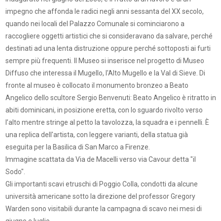
impegno che affonda le radici negli anni sessanta del XX secolo,
quando nei locali del Palazzo Comunale si cominciarono a
raccogliere oggetti artistici che si consideravano da salvare, perché
destinati ad una lenta distruzione oppure perché sottoposti ai furti
sempre più frequenti. Il Museo si inserisce nel progetto di Museo
Diffuso che interessa il Mugello, l'Alto Mugello e la Val di Sieve. Di
fronte al museo è collocato il monumento bronzeo a Beato
Angelico dello scultore Sergio Benvenuti: Beato Angelico è ritratto in
abiti dominicani, in posizione eretta, con lo sguardo rivolto verso
l’alto mentre stringe al petto la tavolozza, la squadra e i pennelli. È
una replica dell'artista, con leggere varianti, della statua già
eseguita per la Basilica di San Marco a Firenze.
Immagine scattata da Via de Macelli verso via Cavour detta "il
Sodo".
Gli importanti scavi etruschi di Poggio Colla, condotti da alcune
università americane sotto la direzione del professor Gregory
Warden sono visitabili durante la campagna di scavo nei mesi di