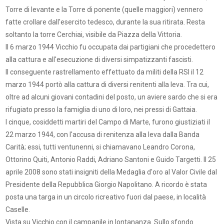
Torre di levante e la Torre di ponente (quelle maggiori) vennero
fatte crollare dall'esercito tedesco, durante la sua ritirata. Resta
soltanto la torre Cerchiai, visibile da Piazza della Vittoria.
Il 6 marzo 1944 Vicchio fu occupata dai partigiani che procedettero
alla cattura e all'esecuzione di diversi simpatizzanti fascisti.
Il conseguente rastrellamento effettuato da militi della RSI il 12
marzo 1944 portò alla cattura di diversi renitenti alla leva. Tra cui,
oltre ad alcuni giovani contadini del posto, un aviere sardo che si era
rifugiato presso la famiglia di uno di loro, nei pressi di Gattaia.
I cinque, cosiddetti martiri del Campo di Marte, furono giustiziati il
22 marzo 1944, con l'accusa di renitenza alla leva dalla Banda
Carità; essi, tutti ventunenni, si chiamavano Leandro Corona,
Ottorino Quiti, Antonio Raddi, Adriano Santoni e Guido Targetti. Il 25
aprile 2008 sono stati insigniti della Medaglia d'oro al Valor Civile dal
Presidente della Repubblica Giorgio Napolitano. A ricordo è stata
posta una targa in un circolo ricreativo fuori dal paese, in località
Caselle.
Vista su Vicchio con il campanile in lontananza. Sullo sfondo