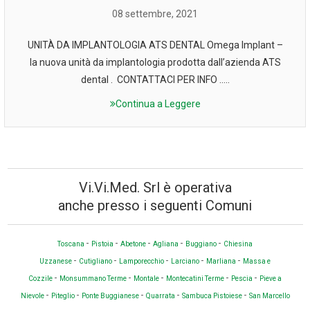
08 settembre, 2021
UNITÀ DA IMPLANTOLOGIA ATS DENTAL Omega Implant –
la nuova unità da implantologia prodotta dall’azienda ATS
dental . CONTATTACI PER INFO …..
Continua a Leggere
Vi.Vi.Med. Srl è operativa
anche presso i seguenti Comuni
-
-
-
-
-
Toscana
Pistoia
Abetone
Agliana
Buggiano
Chiesina
-
-
-
-
-
Uzzanese
Cutigliano
Lamporecchio
Larciano
Marliana
Massa e
-
-
-
-
-
Cozzile
Monsummano Terme
Montale
Montecatini Terme
Pescia
Pieve a
-
-
-
-
-
Nievole
Piteglio
Ponte Buggianese
Quarrata
Sambuca Pistoiese
San Marcello