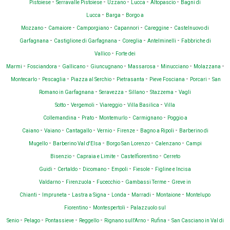
-
-
-
-
-
Pistoiese
Serravalle Pistoiese
Uzzano
Lucca
Altopascio
Bagni di
-
-
Lucca
Barga
Borgo a
-
-
-
-
-
Mozzano
Camaiore
Camporgiano
Capannori
Careggine
Castelnuovo di
-
-
-
-
Garfagnana
Castiglione di Garfagnana
Coreglia
Antelminelli
Fabbriche di
-
Vallico
Forte dei
-
-
-
-
-
-
-
Marmi
Fosciandora
Gallicano
Giuncugnano
Massarosa
Minucciano
Molazzana
-
-
-
-
-
-
Montecarlo
Pescaglia
Piazza al Serchio
Pietrasanta
Pieve Fosciana
Porcari
San
-
-
-
-
Romano in Garfagnana
Seravezza
Sillano
Stazzema
Vagli
-
-
-
-
Sotto
Vergemoli
Viareggio
Villa Basilica
Villa
-
-
-
-
Collemandina
Prato
Montemurlo
Carmignano
Poggio a
-
-
-
-
-
-
Caiano
Vaiano
Cantagallo
Vernio
Firenze
Bagno a Ripoli
Barberino di
-
-
-
-
Mugello
Barberino Val d'Elsa
Borgo San Lorenzo
Calenzano
Campi
-
-
-
Bisenzio
Capraia e Limite
Castelfiorentino
Cerreto
-
-
-
-
-
Guidi
Certaldo
Dicomano
Empoli
Fiesole
Figline e Incisa
-
-
-
-
Valdarno
Firenzuola
Fucecchio
Gambassi Terme
Greve in
-
-
-
-
-
-
Chianti
Impruneta
Lastra a Signa
Londa
Marradi
Montaione
Montelupo
-
-
Fiorentino
Montespertoli
Palazzuolo sul
-
-
-
-
-
-
Senio
Pelago
Pontassieve
Reggello
Rignano sull'Arno
Rufina
San Casciano in Val di