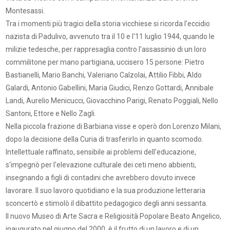
Montesassi.
Tra i momenti più tragici della storia vicchiese si ricorda l'eccidio
nazista di Padulivo, avvenuto tra il 10 e l'11 luglio 1944, quando le
milizie tedesche, per rappresaglia contro l'assassinio di un loro
commilitone per mano partigiana, uccisero 15 persone: Pietro
Bastianelli, Mario Banchi, Valeriano Calzolai, Attilio Fibbi, Aldo
Galardi, Antonio Gabellini, Maria Giudici, Renzo Gottardi, Annibale
Landi, Aurelio Menicucci, Giovacchino Parigi, Renato Poggiali, Nello
Santoni, Ettore e Nello Zagli.
Nella piccola frazione di Barbiana visse e operò don Lorenzo Milani,
dopo la decisione della Curia di trasferirlo in quanto scomodo.
Intellettuale raffinato, sensibile ai problemi dell'educazione,
s'impegnò per l'elevazione culturale dei ceti meno abbienti,
insegnando a figli di contadini che avrebbero dovuto invece
lavorare. Il suo lavoro quotidiano e la sua produzione letteraria
sconcertò e stimolò il dibattito pedagogico degli anni sessanta.
Il nuovo Museo di Arte Sacra e Religiosità Popolare Beato Angelico,
inaugurato nel giugno del 2000, è il frutto di un lavoro e di un