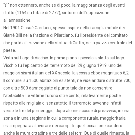
"sì" non ottennero, anche se di poco, la maggioranza degli aventi
diritto (1154 su totale di 2772), sintomo dell'opposizione
all'annessione.
Nel 1901 Giosuè Carducci, spesso ospite della famiglia nobile dei
Giarrè Billi nella frazione di Pilarciano, fu il presidente del comitato
che portò all'erezione della statua di Giotto, nella piazza centrale del
paese.
Vista sul Lago di Vicchio. In primo piano il piccolo isolotto sul lago.
Vicchio fu l'epicentro del terremoto del 29 giugno 1919, uno dei
maggiori sismi italiani del XX secolo: la scossa ebbe magnitudo 6,2.
Il comune, su 1500 abitazioni esistenti, ne vide andare distrutte 700,
con altre 500 danneggiate al punto tale da non consentire
l'abitabilità. Le vittime furono oltre cento, relativamente poche
rispetto alle migliaia di senzatetto: il terremoto avvenne infatti
verso le tre del pomeriggio, dopo alcune scosse di preavviso, in una
zona e in una stagione in cui la componente rurale, maggioritaria,
era impegnata a lavorare nei campi. In quell'occasione caddero
anche le mura cittadine e tre delle sei torri. Due di quelle rimaste, la