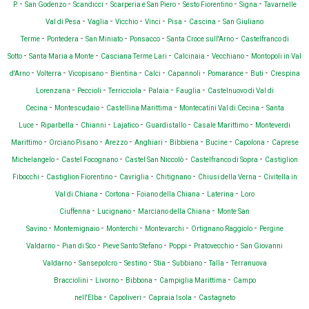
-
-
-
-
-
-
P.
San Godenzo
Scandicci
Scarperia e San Piero
Sesto Fiorentino
Signa
Tavarnelle
-
-
-
-
-
-
Val di Pesa
Vaglia
Vicchio
Vinci
Pisa
Cascina
San Giuliano
-
-
-
-
-
Terme
Pontedera
San Miniato
Ponsacco
Santa Croce sull'Arno
Castelfranco di
-
-
-
-
-
Sotto
Santa Maria a Monte
Casciana Terme Lari
Calcinaia
Vecchiano
Montopoli in Val
-
-
-
-
-
-
-
-
d'Arno
Volterra
Vicopisano
Bientina
Calci
Capannoli
Pomarance
Buti
Crespina
-
-
-
-
-
Lorenzana
Peccioli
Terricciola
Palaia
Fauglia
Castelnuovo di Val di
-
-
-
-
Cecina
Montescudaio
Castellina Marittima
Montecatini Val di Cecina
Santa
-
-
-
-
-
-
Luce
Riparbella
Chianni
Lajatico
Guardistallo
Casale Marittimo
Monteverdi
-
-
-
-
-
-
-
Marittimo
Orciano Pisano
Arezzo
Anghiari
Bibbiena
Bucine
Capolona
Caprese
-
-
-
-
Michelangelo
Castel Focognano
Castel San Niccolò
Castelfranco di Sopra
Castiglion
-
-
-
-
-
Fibocchi
Castiglion Fiorentino
Cavriglia
Chitignano
Chiusi della Verna
Civitella in
-
-
-
-
Val di Chiana
Cortona
Foiano della Chiana
Laterina
Loro
-
-
-
Ciuffenna
Lucignano
Marciano della Chiana
Monte San
-
-
-
-
-
Savino
Montemignaio
Monterchi
Montevarchi
Ortignano Raggiolo
Pergine
-
-
-
-
-
Valdarno
Pian di Sco
Pieve Santo Stefano
Poppi
Pratovecchio
San Giovanni
-
-
-
-
-
-
Valdarno
Sansepolcro
Sestino
Stia
Subbiano
Talla
Terranuova
-
-
-
-
Bracciolini
Livorno
Bibbona
Campiglia Marittima
Campo
-
-
-
nell'Elba
Capoliveri
Capraia Isola
Castagneto