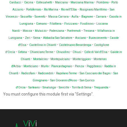
-
-
-
-
-
-
Carducci
Cecina
Collesalvetti
Marciana
Marciana Marina
Piombino
Porto
-
-
-
-
-
Azzurro
Portoferraio
Rio Marina
Rio nell'Elba
Rosignano Marittimo
San
-
-
-
-
-
-
-
Vincenzo
Sassetta
Suvereto
Massa Carrara
Aulla
Bagnone
Carrara
Casola in
-
-
-
-
-
Lunigiana
Comano
Filattiera
Fivizzano
Fosdinovo
Licciana
-
-
-
-
-
-
Nardi
Massa
Mulazzo
Podenzana
Pontremoli
Tresana
Villafranca in
-
-
-
-
-
-
Lunigiana
Zeri
Siena
Abbadia San Salvatore
Asciano
Buonconvento
Casole
-
-
-
d'Elsa
Castellina in Chianti
Castelnuovo Berardenga
Castiglione
-
-
-
-
-
-
d'Orcia
Cetona
Chianciano Terme
Chiusdino
Chiusi
Colle di Val d'Elsa
Gaiole in
-
-
-
-
Chianti
Montalcino
Montepulciano
Monteriggioni
Monteroni
-
-
-
-
-
-
d'Arbia
Monticiano
Murlo
Piancastagnaio
Pienza
Poggibonsi
Radda in
-
-
-
-
-
Chianti
Radicofani
Radicondoli
Rapolano Terme
San Casciano dei Bagni
San
-
-
Gimignano
San Giovanni d'Asso
San Quirico
-
-
-
-
-
-
d'Orcia
Sarteano
Sinalunga
Sovicille
Torrita di Siena
Trequanda
You must configure this module first via "Settings".