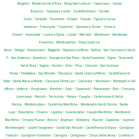
-
-
-
-
Mugello
Barberino Val d'Elsa
Borgo San Lorenzo
Calenzano
Campi
-
-
-
Bisenzio
Capraia e Limite
Castelfiorentino
Cerreto
-
-
-
-
-
Guidi
Certaldo
Dicomano
Empoli
Fiesole
Figline e Incisa
-
-
-
-
Valdarno
Firenzuola
Fucecchio
Gambassi Terme
Greve in
-
-
-
-
-
-
Chianti
Impruneta
Lastra a Signa
Londa
Marradi
Montaione
Montelupo
-
-
Fiorentino
Montespertoli
Palazzuolo sul
-
-
-
-
-
-
Senio
Pelago
Pontassieve
Reggello
Rignano sull'Arno
Rufina
San Casciano in Val di
-
-
-
-
-
-
P.
San Godenzo
Scandicci
Scarperia e San Piero
Sesto Fiorentino
Signa
Tavarnelle
-
-
-
-
-
-
Val di Pesa
Vaglia
Vicchio
Vinci
Pisa
Cascina
San Giuliano
-
-
-
-
-
Terme
Pontedera
San Miniato
Ponsacco
Santa Croce sull'Arno
Castelfranco di
-
-
-
-
-
Sotto
Santa Maria a Monte
Casciana Terme Lari
Calcinaia
Vecchiano
Montopoli in Val
-
-
-
-
-
-
-
-
d'Arno
Volterra
Vicopisano
Bientina
Calci
Capannoli
Pomarance
Buti
Crespina
-
-
-
-
-
Lorenzana
Peccioli
Terricciola
Palaia
Fauglia
Castelnuovo di Val di
-
-
-
-
Cecina
Montescudaio
Castellina Marittima
Montecatini Val di Cecina
Santa
-
-
-
-
-
-
Luce
Riparbella
Chianni
Lajatico
Guardistallo
Casale Marittimo
Monteverdi
-
-
-
-
-
-
-
Marittimo
Orciano Pisano
Arezzo
Anghiari
Bibbiena
Bucine
Capolona
Caprese
-
-
-
-
Michelangelo
Castel Focognano
Castel San Niccolò
Castelfranco di Sopra
Castiglion
-
-
-
-
-
Fibocchi
Castiglion Fiorentino
Cavriglia
Chitignano
Chiusi della Verna
Civitella in