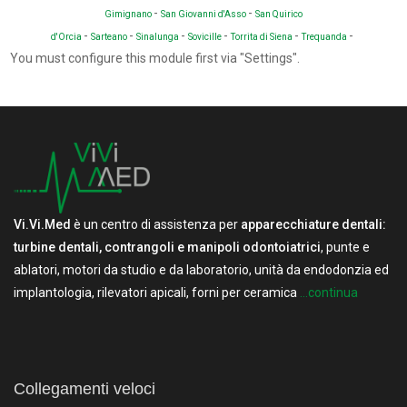
-
-
Gimignano
San Giovanni d'Asso
San Quirico
-
-
-
-
-
-
d'Orcia
Sarteano
Sinalunga
Sovicille
Torrita di Siena
Trequanda
You must configure this module first via "Settings".
Vi.Vi.Med
è un centro di assistenza per
apparecchiature dentali:
turbine dentali, contrangoli e manipoli odontoiatrici
, punte e
ablatori, motori da studio e da laboratorio, unità da endodonzia ed
implantologia, rilevatori apicali, forni per ceramica
...continua
Collegamenti veloci