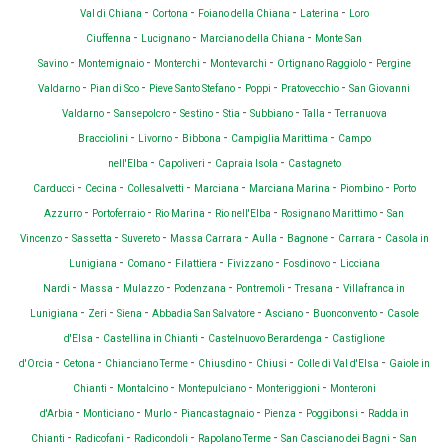
-
-
-
-
Val di Chiana
Cortona
Foiano della Chiana
Laterina
Loro
-
-
-
Ciuffenna
Lucignano
Marciano della Chiana
Monte San
-
-
-
-
-
Savino
Montemignaio
Monterchi
Montevarchi
Ortignano Raggiolo
Pergine
-
-
-
-
-
Valdarno
Pian di Sco
Pieve Santo Stefano
Poppi
Pratovecchio
San Giovanni
-
-
-
-
-
-
Valdarno
Sansepolcro
Sestino
Stia
Subbiano
Talla
Terranuova
-
-
-
-
Bracciolini
Livorno
Bibbona
Campiglia Marittima
Campo
-
-
-
nell'Elba
Capoliveri
Capraia Isola
Castagneto
-
-
-
-
-
-
Carducci
Cecina
Collesalvetti
Marciana
Marciana Marina
Piombino
Porto
-
-
-
-
-
Azzurro
Portoferraio
Rio Marina
Rio nell'Elba
Rosignano Marittimo
San
-
-
-
-
-
-
-
Vincenzo
Sassetta
Suvereto
Massa Carrara
Aulla
Bagnone
Carrara
Casola in
-
-
-
-
-
Lunigiana
Comano
Filattiera
Fivizzano
Fosdinovo
Licciana
-
-
-
-
-
-
Nardi
Massa
Mulazzo
Podenzana
Pontremoli
Tresana
Villafranca in
-
-
-
-
-
-
Lunigiana
Zeri
Siena
Abbadia San Salvatore
Asciano
Buonconvento
Casole
-
-
-
d'Elsa
Castellina in Chianti
Castelnuovo Berardenga
Castiglione
-
-
-
-
-
-
d'Orcia
Cetona
Chianciano Terme
Chiusdino
Chiusi
Colle di Val d'Elsa
Gaiole in
-
-
-
-
Chianti
Montalcino
Montepulciano
Monteriggioni
Monteroni
-
-
-
-
-
-
d'Arbia
Monticiano
Murlo
Piancastagnaio
Pienza
Poggibonsi
Radda in
-
-
-
-
-
Chianti
Radicofani
Radicondoli
Rapolano Terme
San Casciano dei Bagni
San