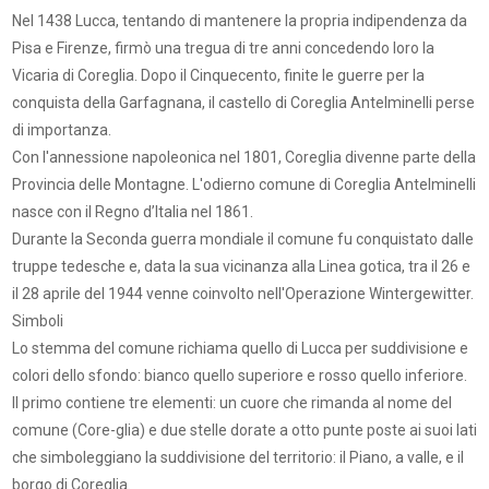
Nel 1438 Lucca, tentando di mantenere la propria indipendenza da
Pisa e Firenze, firmò una tregua di tre anni concedendo loro la
Vicaria di Coreglia. Dopo il Cinquecento, finite le guerre per la
conquista della Garfagnana, il castello di Coreglia Antelminelli perse
di importanza.
Con l'annessione napoleonica nel 1801, Coreglia divenne parte della
Provincia delle Montagne. L'odierno comune di Coreglia Antelminelli
nasce con il Regno d’Italia nel 1861.
Durante la Seconda guerra mondiale il comune fu conquistato dalle
truppe tedesche e, data la sua vicinanza alla Linea gotica, tra il 26 e
il 28 aprile del 1944 venne coinvolto nell'Operazione Wintergewitter.
Simboli
Lo stemma del comune richiama quello di Lucca per suddivisione e
colori dello sfondo: bianco quello superiore e rosso quello inferiore.
Il primo contiene tre elementi: un cuore che rimanda al nome del
comune (Core-glia) e due stelle dorate a otto punte poste ai suoi lati
che simboleggiano la suddivisione del territorio: il Piano, a valle, e il
borgo di Coreglia.