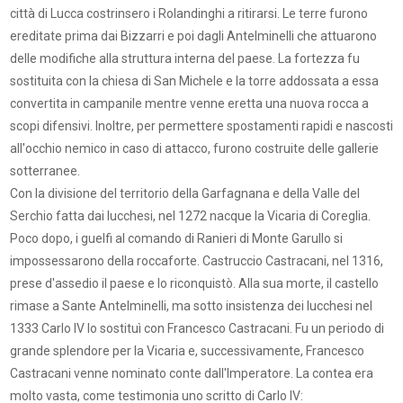
città di Lucca costrinsero i Rolandinghi a ritirarsi. Le terre furono
ereditate prima dai Bizzarri e poi dagli Antelminelli che attuarono
delle modifiche alla struttura interna del paese. La fortezza fu
sostituita con la chiesa di San Michele e la torre addossata a essa
convertita in campanile mentre venne eretta una nuova rocca a
scopi difensivi. Inoltre, per permettere spostamenti rapidi e nascosti
all'occhio nemico in caso di attacco, furono costruite delle gallerie
sotterranee.
Con la divisione del territorio della Garfagnana e della Valle del
Serchio fatta dai lucchesi, nel 1272 nacque la Vicaria di Coreglia.
Poco dopo, i guelfi al comando di Ranieri di Monte Garullo si
impossessarono della roccaforte. Castruccio Castracani, nel 1316,
prese d'assedio il paese e lo riconquistò. Alla sua morte, il castello
rimase a Sante Antelminelli, ma sotto insistenza dei lucchesi nel
1333 Carlo IV lo sostituì con Francesco Castracani. Fu un periodo di
grande splendore per la Vicaria e, successivamente, Francesco
Castracani venne nominato conte dall'Imperatore. La contea era
molto vasta, come testimonia uno scritto di Carlo IV: