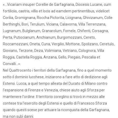
«…Vicariam insuper Corellie de Garfagnana, Diocesis Lucane, cum
fortiliciis, castris, villis et locis ad eamdem pertinentibus, videlicet
Corilia, Gromignana, Roccha Pictorita, Licignana, Ghivizanum, Colle
Berthinghi, Bori, Terulium, Viciana, Calavorna, Villa Terrenzana,
Lugnanum, Bulglanum, Granarolum, Fornele, Chifenti, Corsagna,
Perta, Putiocianum, Anchianum, Burgomozzani, Cereto,
Roccamozzani, Oneta, Cuna, Vergilio, Mottone, Spolizano, Ceretulo,
Gioviano, Terzone, Deza, Volimiana, Vetriano, Colognora, Villa
Roggia, Castella Roggia, Anzana, Gello, Piegaio, Pescalia et
Convalli…».
Nel Quattrocento i territori della Garfagnana, fino a quel momento
sotto il dominio lucchese, iniziarono a fare atto di dedizione agli
Estensi. Lucca, a quel tempo alleata del Ducato di Milano contro
l'espansione di Firenze e Venezia, chiese aiuto agli Sforza per
mantenere l'ordine. Il territorio coreglino si trovò in mezzo alle
contese tra l'esercito degli Estensi e quello di Francesco Sforza
quando questi scese per attuare la riconquista della Garfagnana,
ma non subì danni.