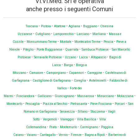
Vi.Vi.Med. Srl è operativa
anche presso i seguenti Comuni
-
-
-
-
-
Toscana
Pistoia
Abetone
Agliana
Buggiano
Chiesina
-
-
-
-
-
Uzzanese
Cutigliano
Lamporecchio
Larciano
Marliana
Massa e
-
-
-
-
-
Cozzile
Monsummano Terme
Montale
Montecatini Terme
Pescia
Pieve a
-
-
-
-
-
Nievole
Piteglio
Ponte Buggianese
Quarrata
Sambuca Pistoiese
San Marcello
-
-
-
-
-
Pistoiese
Serravalle Pistoiese
Uzzano
Lucca
Altopascio
Bagni di
-
-
Lucca
Barga
Borgo a
-
-
-
-
-
Mozzano
Camaiore
Camporgiano
Capannori
Careggine
Castelnuovo di
-
-
-
-
Garfagnana
Castiglione di Garfagnana
Coreglia
Antelminelli
Fabbriche di
-
Vallico
Forte dei
-
-
-
-
-
-
-
Marmi
Fosciandora
Gallicano
Giuncugnano
Massarosa
Minucciano
Molazzana
-
-
-
-
-
-
Montecarlo
Pescaglia
Piazza al Serchio
Pietrasanta
Pieve Fosciana
Porcari
San
-
-
-
-
Romano in Garfagnana
Seravezza
Sillano
Stazzema
Vagli
-
-
-
-
Sotto
Vergemoli
Viareggio
Villa Basilica
Villa
-
-
-
-
Collemandina
Prato
Montemurlo
Carmignano
Poggio a
-
-
-
-
-
-
Caiano
Vaiano
Cantagallo
Vernio
Firenze
Bagno a Ripoli
Barberino di