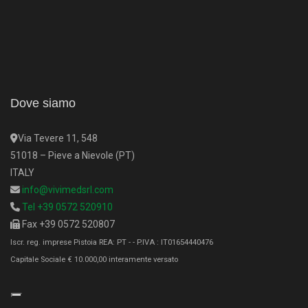
Dove siamo
Via Tevere 11, 548
51018 – Pieve a Nievole (PT)
ITALY
info@vivimedsrl.com
Tel +39 0572 520910
Fax +39 0572 520807
Iscr. reg. imprese Pistoia REA: PT - - P.IVA : IT01654440476
Capitale Sociale € 10.000,00 interamente versato