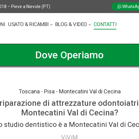
018 – Pieve a Nievole (PT)
WhatsA
ONI
USATO & RICAMBI
BLOG & VIDEO
CONTATTI
Dove Operiamo
Toscana - Pisa - Montecatini Val di Cecina
 riparazione di attrezzature odontoiatr
Montecatini Val di Cecina?
uo studio dentistico è a Montecatini Val di Ce
ViViMed è operativa