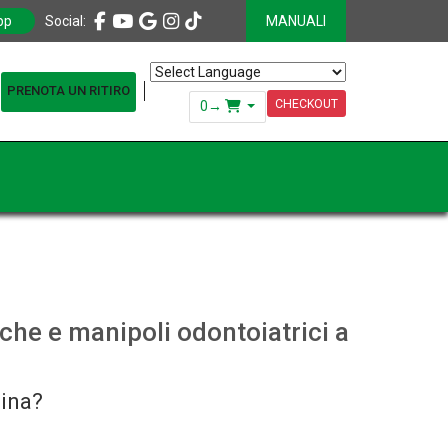
pp
Social:
MANUALI
PRENOTA UN RITIRO
Powered by
Translate
CHECKOUT
0
→
iche e manipoli odontoiatrici a
cina?