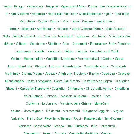
-
-
-
-
-
-
Senio
Pelago
Pontassieve
Reggello
Rignano sull'Arno
Rufina
San Casciano in Val di
-
-
-
-
-
-
P.
San Godenzo
Scandicci
Scarperia e San Piero
Sesto Fiorentino
Signa
Tavarnelle
-
-
-
-
-
-
Val di Pesa
Vaglia
Vicchio
Vinci
Pisa
Cascina
San Giuliano
-
-
-
-
-
Terme
Pontedera
San Miniato
Ponsacco
Santa Croce sull'Arno
Castelfranco di
-
-
-
-
-
Sotto
Santa Maria a Monte
Casciana Terme Lari
Calcinaia
Vecchiano
Montopoli in Val
-
-
-
-
-
-
-
-
d'Arno
Volterra
Vicopisano
Bientina
Calci
Capannoli
Pomarance
Buti
Crespina
-
-
-
-
-
Lorenzana
Peccioli
Terricciola
Palaia
Fauglia
Castelnuovo di Val di
-
-
-
-
Cecina
Montescudaio
Castellina Marittima
Montecatini Val di Cecina
Santa
-
-
-
-
-
-
Luce
Riparbella
Chianni
Lajatico
Guardistallo
Casale Marittimo
Monteverdi
-
-
-
-
-
-
-
Marittimo
Orciano Pisano
Arezzo
Anghiari
Bibbiena
Bucine
Capolona
Caprese
-
-
-
-
Michelangelo
Castel Focognano
Castel San Niccolò
Castelfranco di Sopra
Castiglion
-
-
-
-
-
Fibocchi
Castiglion Fiorentino
Cavriglia
Chitignano
Chiusi della Verna
Civitella in
-
-
-
-
Val di Chiana
Cortona
Foiano della Chiana
Laterina
Loro
-
-
-
Ciuffenna
Lucignano
Marciano della Chiana
Monte San
-
-
-
-
-
Savino
Montemignaio
Monterchi
Montevarchi
Ortignano Raggiolo
Pergine
-
-
-
-
-
Valdarno
Pian di Sco
Pieve Santo Stefano
Poppi
Pratovecchio
San Giovanni
-
-
-
-
-
-
Valdarno
Sansepolcro
Sestino
Stia
Subbiano
Talla
Terranuova
-
-
-
-
Bracciolini
Livorno
Bibbona
Campiglia Marittima
Campo