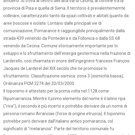
affluenti. Si trova al centro dell'alta val di Cecina, al confine tra la
provincia di Pisa e quella di Siena. Il territorio è prevalentememte
collinare, caratterizzato tanto da spazi coltivati e abitati quanto da
aree boscose e isolate. Lontano dalle principali vie di
comunicazione, Pomarance è raggiungibile principalmente dalla
strada 439 venendo da Pontedera e da Follonica o dalla SS 68
venendo da Cecina. Comune storicamente importante per lo
sviluppo e lo sfruttamento dell'energia geotermica nella frazione di
Larderello, così chiamata in onore dell'ingegnere francese François
Jacques de Larderel del XIX secolo che ne promosse lo
sfruttamento. Classificazione sismica: zona 3 (sismicità bassa),
Ordinanza PCM 3274 del 20/03/2000
Il toponimo è attestato per la prima volta nel 1128 come
Ripomarrancia. Mentre il primo elemento del nome è il latino ripa
("riva"), il secondo è più incerto e potrebbe derivare da un nome di
persona romano Arranciae (forse di origine etrusca). Il toponimo
potrebbe però derivare dall'italiano antico pomarancia, col
significato di "melarancia". Parte del territorio comunale fu