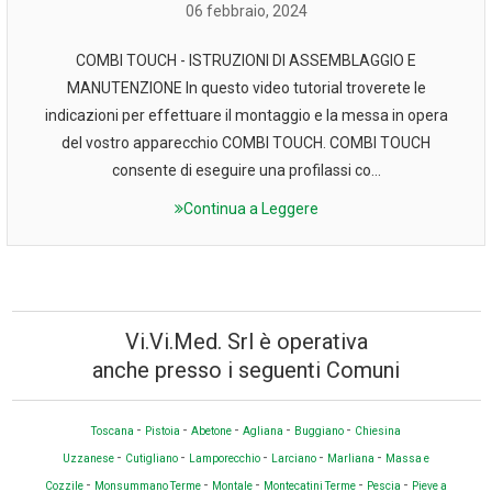
06 febbraio, 2024
COMBI TOUCH - ISTRUZIONI DI ASSEMBLAGGIO E
MANUTENZIONE In questo video tutorial troverete le
indicazioni per effettuare il montaggio e la messa in opera
del vostro apparecchio COMBI TOUCH. COMBI TOUCH
consente di eseguire una profilassi co...
Continua a Leggere
Vi.Vi.Med. Srl è operativa
anche presso i seguenti Comuni
-
-
-
-
-
Toscana
Pistoia
Abetone
Agliana
Buggiano
Chiesina
-
-
-
-
-
Uzzanese
Cutigliano
Lamporecchio
Larciano
Marliana
Massa e
-
-
-
-
-
Cozzile
Monsummano Terme
Montale
Montecatini Terme
Pescia
Pieve a