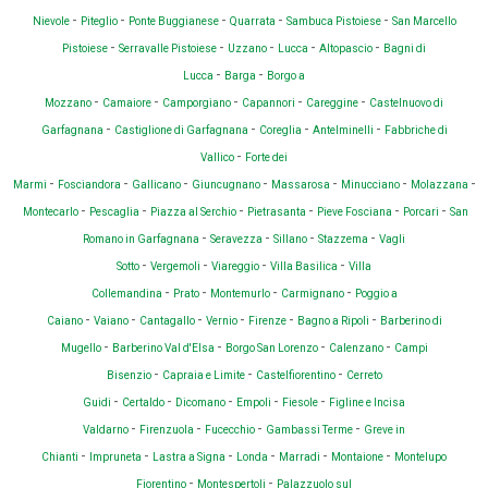
-
-
-
-
-
Nievole
Piteglio
Ponte Buggianese
Quarrata
Sambuca Pistoiese
San Marcello
-
-
-
-
-
Pistoiese
Serravalle Pistoiese
Uzzano
Lucca
Altopascio
Bagni di
-
-
Lucca
Barga
Borgo a
-
-
-
-
-
Mozzano
Camaiore
Camporgiano
Capannori
Careggine
Castelnuovo di
-
-
-
-
Garfagnana
Castiglione di Garfagnana
Coreglia
Antelminelli
Fabbriche di
-
Vallico
Forte dei
-
-
-
-
-
-
-
Marmi
Fosciandora
Gallicano
Giuncugnano
Massarosa
Minucciano
Molazzana
-
-
-
-
-
-
Montecarlo
Pescaglia
Piazza al Serchio
Pietrasanta
Pieve Fosciana
Porcari
San
-
-
-
-
Romano in Garfagnana
Seravezza
Sillano
Stazzema
Vagli
-
-
-
-
Sotto
Vergemoli
Viareggio
Villa Basilica
Villa
-
-
-
-
Collemandina
Prato
Montemurlo
Carmignano
Poggio a
-
-
-
-
-
-
Caiano
Vaiano
Cantagallo
Vernio
Firenze
Bagno a Ripoli
Barberino di
-
-
-
-
Mugello
Barberino Val d'Elsa
Borgo San Lorenzo
Calenzano
Campi
-
-
-
Bisenzio
Capraia e Limite
Castelfiorentino
Cerreto
-
-
-
-
-
Guidi
Certaldo
Dicomano
Empoli
Fiesole
Figline e Incisa
-
-
-
-
Valdarno
Firenzuola
Fucecchio
Gambassi Terme
Greve in
-
-
-
-
-
-
Chianti
Impruneta
Lastra a Signa
Londa
Marradi
Montaione
Montelupo
-
-
Fiorentino
Montespertoli
Palazzuolo sul