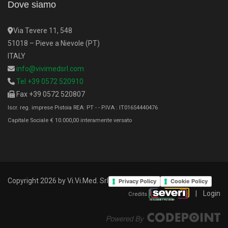
Dove siamo
Via Tevere 11, 548
51018 – Pieve a Nievole (PT)
ITALY
info@vivimedsrl.com
Tel +39 0572 520910
Fax +39 0572 520807
Iscr. reg. imprese Pistoia REA: PT - - P.IVA : IT01654440476
Capitale Sociale € 10.000,00 interamente versato
Copyright 2026 by Vi.Vi.Med. Srl
Privacy Policy
Cookie Policy
|
Login
Credits