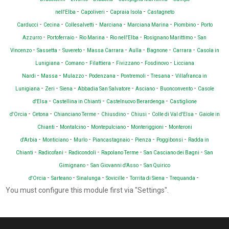
-
-
-
nell'Elba
Capoliveri
Capraia Isola
Castagneto
-
-
-
-
-
-
Carducci
Cecina
Collesalvetti
Marciana
Marciana Marina
Piombino
Porto
-
-
-
-
-
Azzurro
Portoferraio
Rio Marina
Rio nell'Elba
Rosignano Marittimo
San
-
-
-
-
-
-
-
Vincenzo
Sassetta
Suvereto
Massa Carrara
Aulla
Bagnone
Carrara
Casola in
-
-
-
-
-
Lunigiana
Comano
Filattiera
Fivizzano
Fosdinovo
Licciana
-
-
-
-
-
-
Nardi
Massa
Mulazzo
Podenzana
Pontremoli
Tresana
Villafranca in
-
-
-
-
-
-
Lunigiana
Zeri
Siena
Abbadia San Salvatore
Asciano
Buonconvento
Casole
-
-
-
d'Elsa
Castellina in Chianti
Castelnuovo Berardenga
Castiglione
-
-
-
-
-
-
d'Orcia
Cetona
Chianciano Terme
Chiusdino
Chiusi
Colle di Val d'Elsa
Gaiole in
-
-
-
-
Chianti
Montalcino
Montepulciano
Monteriggioni
Monteroni
-
-
-
-
-
-
d'Arbia
Monticiano
Murlo
Piancastagnaio
Pienza
Poggibonsi
Radda in
-
-
-
-
-
Chianti
Radicofani
Radicondoli
Rapolano Terme
San Casciano dei Bagni
San
-
-
Gimignano
San Giovanni d'Asso
San Quirico
-
-
-
-
-
-
d'Orcia
Sarteano
Sinalunga
Sovicille
Torrita di Siena
Trequanda
You must configure this module first via "Settings".