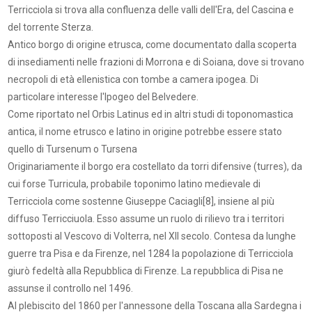
Terricciola si trova alla confluenza delle valli dell'Era, del Cascina e
del torrente Sterza.
Antico borgo di origine etrusca, come documentato dalla scoperta
di insediamenti nelle frazioni di Morrona e di Soiana, dove si trovano
necropoli di età ellenistica con tombe a camera ipogea. Di
particolare interesse l'Ipogeo del Belvedere.
Come riportato nel Orbis Latinus ed in altri studi di toponomastica
antica, il nome etrusco e latino in origine potrebbe essere stato
quello di Tursenum o Tursena
Originariamente il borgo era costellato da torri difensive (turres), da
cui forse Turricula, probabile toponimo latino medievale di
Terricciola come sostenne Giuseppe Caciagli[8], insiene al più
diffuso Terricciuola. Esso assume un ruolo di rilievo tra i territori
sottoposti al Vescovo di Volterra, nel XII secolo. Contesa da lunghe
guerre tra Pisa e da Firenze, nel 1284 la popolazione di Terricciola
giurò fedeltà alla Repubblica di Firenze. La repubblica di Pisa ne
assunse il controllo nel 1496.
Al plebiscito del 1860 per l'annessone della Toscana alla Sardegna i