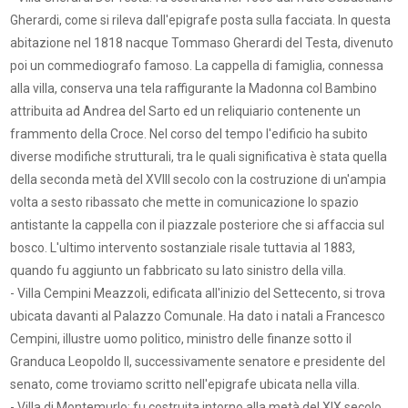
Gherardi, come si rileva dall'epigrafe posta sulla facciata. In questa
abitazione nel 1818 nacque Tommaso Gherardi del Testa, divenuto
poi un commediografo famoso. La cappella di famiglia, connessa
alla villa, conserva una tela raffigurante la Madonna col Bambino
attribuita ad Andrea del Sarto ed un reliquiario contenente un
frammento della Croce. Nel corso del tempo l'edificio ha subito
diverse modifiche strutturali, tra le quali significativa è stata quella
della seconda metà del XVIII secolo con la costruzione di un'ampia
volta a sesto ribassato che mette in comunicazione lo spazio
antistante la cappella con il piazzale posteriore che si affaccia sul
bosco. L'ultimo intervento sostanziale risale tuttavia al 1883,
quando fu aggiunto un fabbricato su lato sinistro della villa.
- Villa Cempini Meazzoli, edificata all'inizio del Settecento, si trova
ubicata davanti al Palazzo Comunale. Ha dato i natali a Francesco
Cempini, illustre uomo politico, ministro delle finanze sotto il
Granduca Leopoldo II, successivamente senatore e presidente del
senato, come troviamo scritto nell'epigrafe ubicata nella villa.
- Villa di Montemurlo: fu costruita intorno alla metà del XIX secolo