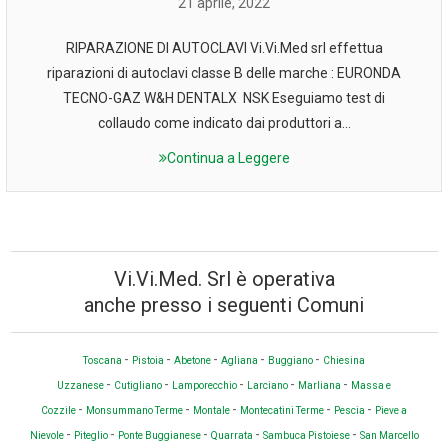
21 aprile, 2022
RIPARAZIONE DI AUTOCLAVI Vi.Vi.Med srl effettua
riparazioni di autoclavi classe B delle marche : EURONDA
TECNO-GAZ W&H DENTALX NSK Eseguiamo test di
collaudo come indicato dai produttori a...
Continua a Leggere
Vi.Vi.Med. Srl è operativa
anche presso i seguenti Comuni
-
-
-
-
-
Toscana
Pistoia
Abetone
Agliana
Buggiano
Chiesina
-
-
-
-
-
Uzzanese
Cutigliano
Lamporecchio
Larciano
Marliana
Massa e
-
-
-
-
-
Cozzile
Monsummano Terme
Montale
Montecatini Terme
Pescia
Pieve a
-
-
-
-
-
Nievole
Piteglio
Ponte Buggianese
Quarrata
Sambuca Pistoiese
San Marcello