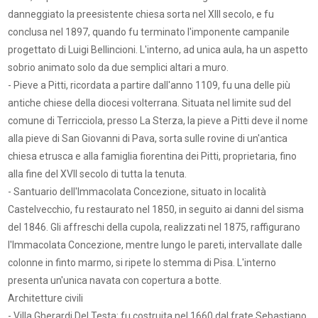
danneggiato la preesistente chiesa sorta nel XIII secolo, e fu
conclusa nel 1897, quando fu terminato l'imponente campanile
progettato di Luigi Bellincioni. L'interno, ad unica aula, ha un aspetto
sobrio animato solo da due semplici altari a muro.
- Pieve a Pitti, ricordata a partire dall'anno 1109, fu una delle più
antiche chiese della diocesi volterrana. Situata nel limite sud del
comune di Terricciola, presso La Sterza, la pieve a Pitti deve il nome
alla pieve di San Giovanni di Pava, sorta sulle rovine di un'antica
chiesa etrusca e alla famiglia fiorentina dei Pitti, proprietaria, fino
alla fine del XVII secolo di tutta la tenuta.
- Santuario dell'Immacolata Concezione, situato in località
Castelvecchio, fu restaurato nel 1850, in seguito ai danni del sisma
del 1846. Gli affreschi della cupola, realizzati nel 1875, raffigurano
l'Immacolata Concezione, mentre lungo le pareti, intervallate dalle
colonne in finto marmo, si ripete lo stemma di Pisa. L'interno
presenta un'unica navata con copertura a botte.
Architetture civili
- Villa Gherardi Del Testa: fu costruita nel 1660 dal frate Sebastiano