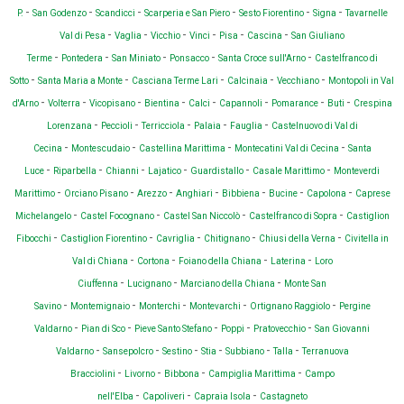
-
-
-
-
-
-
P.
San Godenzo
Scandicci
Scarperia e San Piero
Sesto Fiorentino
Signa
Tavarnelle
-
-
-
-
-
-
Val di Pesa
Vaglia
Vicchio
Vinci
Pisa
Cascina
San Giuliano
-
-
-
-
-
Terme
Pontedera
San Miniato
Ponsacco
Santa Croce sull'Arno
Castelfranco di
-
-
-
-
-
Sotto
Santa Maria a Monte
Casciana Terme Lari
Calcinaia
Vecchiano
Montopoli in Val
-
-
-
-
-
-
-
-
d'Arno
Volterra
Vicopisano
Bientina
Calci
Capannoli
Pomarance
Buti
Crespina
-
-
-
-
-
Lorenzana
Peccioli
Terricciola
Palaia
Fauglia
Castelnuovo di Val di
-
-
-
-
Cecina
Montescudaio
Castellina Marittima
Montecatini Val di Cecina
Santa
-
-
-
-
-
-
Luce
Riparbella
Chianni
Lajatico
Guardistallo
Casale Marittimo
Monteverdi
-
-
-
-
-
-
-
Marittimo
Orciano Pisano
Arezzo
Anghiari
Bibbiena
Bucine
Capolona
Caprese
-
-
-
-
Michelangelo
Castel Focognano
Castel San Niccolò
Castelfranco di Sopra
Castiglion
-
-
-
-
-
Fibocchi
Castiglion Fiorentino
Cavriglia
Chitignano
Chiusi della Verna
Civitella in
-
-
-
-
Val di Chiana
Cortona
Foiano della Chiana
Laterina
Loro
-
-
-
Ciuffenna
Lucignano
Marciano della Chiana
Monte San
-
-
-
-
-
Savino
Montemignaio
Monterchi
Montevarchi
Ortignano Raggiolo
Pergine
-
-
-
-
-
Valdarno
Pian di Sco
Pieve Santo Stefano
Poppi
Pratovecchio
San Giovanni
-
-
-
-
-
-
Valdarno
Sansepolcro
Sestino
Stia
Subbiano
Talla
Terranuova
-
-
-
-
Bracciolini
Livorno
Bibbona
Campiglia Marittima
Campo
-
-
-
nell'Elba
Capoliveri
Capraia Isola
Castagneto