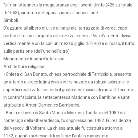
"si" non ottennero la maggioranza degli aventi diritto (425 su totale
di 1063), sintomo dell'opposizione all'annessione.
Simboli
D'azzurro all'albero di ulivo al naturale, terrazzato di verde; capo
partito di rosso e argento alla mezza croce di Pisa d'argento divisa
verticalmente e unita con un mezzo giglio di Firenze di rosso, il tutto
sulla partizione (dell'uno nell'altro).
Monumenti e luoghi d'interesse
Architetture religiose
- Chiesa di San Donato, chiesa parrocchiale di Terricciola, presenta
un interno a croce latina diviso in tre navate da robusti pilastri e le
superfici realizzate secondo il gusto neoclassico di metà Ottocento.
In controfacciata, la settecentesca Madonna con Bambino e santi
attribuita a Anton Domenico Bamberini.
- Badia e chiesa di Santa Maria a Morrona, fondata nel 1089 dal
conte Ugo della Gherardesca, fu soppressa nel 1482. Fu residenza
dei vescovi di Volterra. La chiesa attuale fu costruita attorno al
1152, quando si decise di trasferire l'antico monastero.