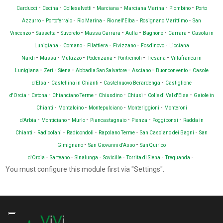
-
-
-
-
-
-
Carducci
Cecina
Collesalvetti
Marciana
Marciana Marina
Piombino
Porto
-
-
-
-
-
Azzurro
Portoferraio
Rio Marina
Rio nell'Elba
Rosignano Marittimo
San
-
-
-
-
-
-
-
Vincenzo
Sassetta
Suvereto
Massa Carrara
Aulla
Bagnone
Carrara
Casola in
-
-
-
-
-
Lunigiana
Comano
Filattiera
Fivizzano
Fosdinovo
Licciana
-
-
-
-
-
-
Nardi
Massa
Mulazzo
Podenzana
Pontremoli
Tresana
Villafranca in
-
-
-
-
-
-
Lunigiana
Zeri
Siena
Abbadia San Salvatore
Asciano
Buonconvento
Casole
-
-
-
d'Elsa
Castellina in Chianti
Castelnuovo Berardenga
Castiglione
-
-
-
-
-
-
d'Orcia
Cetona
Chianciano Terme
Chiusdino
Chiusi
Colle di Val d'Elsa
Gaiole in
-
-
-
-
Chianti
Montalcino
Montepulciano
Monteriggioni
Monteroni
-
-
-
-
-
-
d'Arbia
Monticiano
Murlo
Piancastagnaio
Pienza
Poggibonsi
Radda in
-
-
-
-
-
Chianti
Radicofani
Radicondoli
Rapolano Terme
San Casciano dei Bagni
San
-
-
Gimignano
San Giovanni d'Asso
San Quirico
-
-
-
-
-
-
d'Orcia
Sarteano
Sinalunga
Sovicille
Torrita di Siena
Trequanda
You must configure this module first via "Settings".