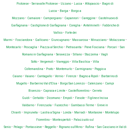
-
-
-
-
-
Pistoiese
Serravalle Pistoiese
Uzzano
Lucca
Altopascio
Bagni di
-
-
Lucca
Barga
Borgo a
-
-
-
-
-
Mozzano
Camaiore
Camporgiano
Capannori
Careggine
Castelnuovo di
-
-
-
-
Garfagnana
Castiglione di Garfagnana
Coreglia
Antelminelli
Fabbriche di
-
Vallico
Forte dei
-
-
-
-
-
-
-
Marmi
Fosciandora
Gallicano
Giuncugnano
Massarosa
Minucciano
Molazzana
-
-
-
-
-
-
Montecarlo
Pescaglia
Piazza al Serchio
Pietrasanta
Pieve Fosciana
Porcari
San
-
-
-
-
Romano in Garfagnana
Seravezza
Sillano
Stazzema
Vagli
-
-
-
-
Sotto
Vergemoli
Viareggio
Villa Basilica
Villa
-
-
-
-
Collemandina
Prato
Montemurlo
Carmignano
Poggio a
-
-
-
-
-
-
Caiano
Vaiano
Cantagallo
Vernio
Firenze
Bagno a Ripoli
Barberino di
-
-
-
-
Mugello
Barberino Val d'Elsa
Borgo San Lorenzo
Calenzano
Campi
-
-
-
Bisenzio
Capraia e Limite
Castelfiorentino
Cerreto
-
-
-
-
-
Guidi
Certaldo
Dicomano
Empoli
Fiesole
Figline e Incisa
-
-
-
-
Valdarno
Firenzuola
Fucecchio
Gambassi Terme
Greve in
-
-
-
-
-
-
Chianti
Impruneta
Lastra a Signa
Londa
Marradi
Montaione
Montelupo
-
-
Fiorentino
Montespertoli
Palazzuolo sul
-
-
-
-
-
-
Senio
Pelago
Pontassieve
Reggello
Rignano sull'Arno
Rufina
San Casciano in Val di